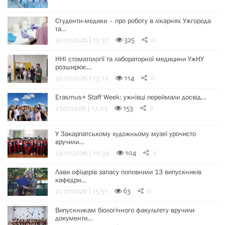
Студенти-медики – про роботу в лікарнях Ужгорода
та…
30.07.2026 | 13:37
325
0
ННІ стоматології та лабораторної медицини УжНУ
розширює…
30.07.2026 | 13:19
114
0
Erasmus+ Staff Week: ужнівці переймали досвід…
27.07.2026 | 17:03
153
0
У Закарпатському художньому музеї урочисто
вручили…
24.07.2026 | 10:39
104
0
Лави офіцерів запасу поповнили 13 випускників
кафедри…
22.07.2026 | 15:51
63
0
Випускникам біологічного факультету вручили
документи…