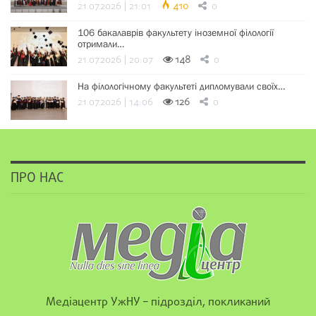
21.07.2026 | 21:01
410
0
106 бакалаврів факультету іноземної філології
отримали…
21.07.2026 | 20:07
148
0
На філологічному факультеті дипломували своїх…
21.07.2026 | 14:06
126
0
ПРО НАС
Медіацентр УжНУ – підрозділ, покликаний