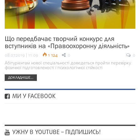
Що передбачає творчий конкурс для
вступників на «Правоохоронну діяльність»
08.07.2019 | 11:09
1 124
0
0
Абітурієнтам нової спеціальності доведеться пройти перевірку
фізичної підготовленості і психологічної стійкості
ДОКЛАДНІШЕ...
МИ У FACEBOOK
УЖНУ В YOUTUBE – ПІДПИШИСЬ!