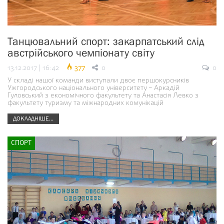
Танцювальний спорт: закарпатський слід
австрійського чемпіонату світу
13.12.2017 | 16:42
377
0
0
У складі нашої команди виступали двоє першокурсників
Ужгородського національного університету – Аркадій
Гуловський з економічного факультету та Анастасія Левко з
факультету туризму та міжнародних комунікацій
ДОКЛАДНІШЕ...
СПОРТ