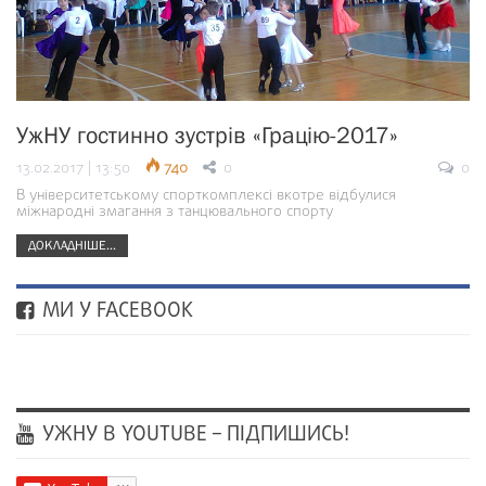
УжНУ гостинно зустрів «Грацію-2017»
13.02.2017 | 13:50
740
0
0
В університетському спорткомплексі вкотре відбулися
міжнародні змагання з танцювального спорту
ДОКЛАДНІШЕ...
МИ У FACEBOOK
УЖНУ В YOUTUBE – ПІДПИШИСЬ!