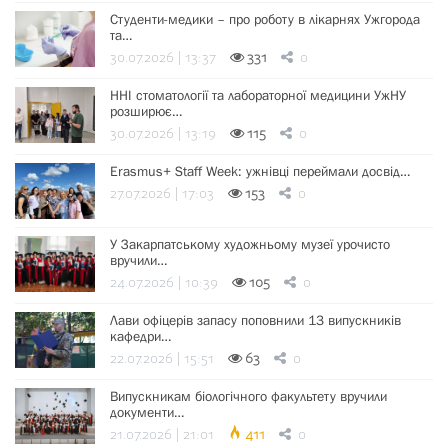
Студенти-медики – про роботу в лікарнях Ужгорода
та…
30.07.2026 | 13:37
331
0
ННІ стоматології та лабораторної медицини УжНУ
розширює…
30.07.2026 | 13:19
115
0
Erasmus+ Staff Week: ужнівці переймали досвід…
27.07.2026 | 17:03
153
0
У Закарпатському художньому музеї урочисто
вручили…
24.07.2026 | 10:39
105
0
Лави офіцерів запасу поповнили 13 випускників
кафедри…
22.07.2026 | 15:51
63
0
Випускникам біологічного факультету вручили
документи…
21.07.2026 | 21:01
411
0