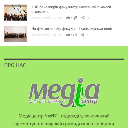
106 бакалаврів факультету іноземної філології
отримали…
21.07.2026 | 20:07
148
0
На філологічному факультеті дипломували своїх…
21.07.2026 | 14:06
126
0
ПРО НАС
Медіацентр УжНУ – підрозділ, покликаний
презентувати широкій громадськості здобутки