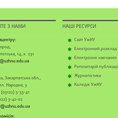
ТЕ З НАМИ
НАШІ РЕСУРСИ
ацентру:
Сайт УжНУ
ород,
Електронний розклад
тетська, 14, к. 231
Електронне навчання
@uzhnu.edu.ua
Репозитарій публікаці
Журналістика
а, Закарпатська обл.,
Коледж УжНУ
пл. Народна, 3
(03122) 3-33-41
122) 3-42-02
al@uzhnu.edu.ua
омісія: