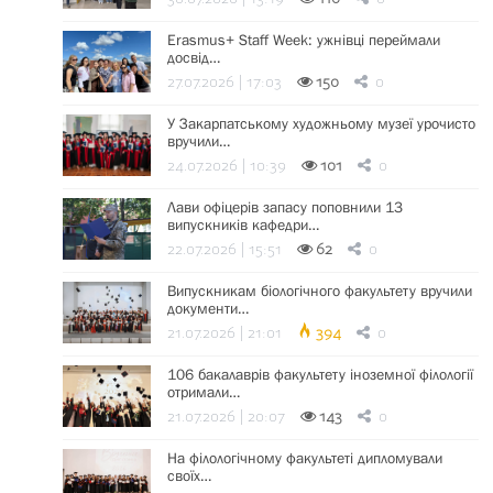
Erasmus+ Staff Week: ужнівці переймали
досвід…
27.07.2026 | 17:03
150
0
У Закарпатському художньому музеї урочисто
вручили…
24.07.2026 | 10:39
101
0
Лави офіцерів запасу поповнили 13
випускників кафедри…
22.07.2026 | 15:51
62
0
Випускникам біологічного факультету вручили
документи…
21.07.2026 | 21:01
394
0
106 бакалаврів факультету іноземної філології
отримали…
21.07.2026 | 20:07
143
0
На філологічному факультеті дипломували
своїх…