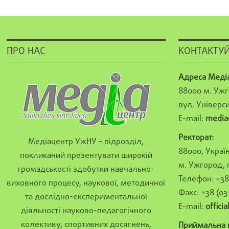
ПРО НАС
КОНТАКТУЙ
Адреса Меді
88000 м. Ужг
вул. Універси
E-mail:
media
Ректорат:
Медіацентр УжНУ – підрозділ,
88000, Україн
покликаний презентувати широкій
м. Ужгород, 
громадськості здобутки навчально-
Телефон: +38 
виховного процесу, наукової, методичної
Факс: +38 (03
та дослідно-експериментальної
E-mail:
offici
діяльності науково-педагогічного
колективу, спортивних досягнень,
Приймальна к