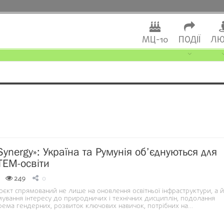
МЦ-10
ПОДІЇ
ЛЮ
ynergy»: Україна та Румунія об’єднуються для
TEM-освіти
249
0
єкт спрямований не лише на оновлення освітньої інфраструктури, а й
ування інтересу до природничих і технічних дисциплін, подолання
крема гендерних, розвиток ключових навичок, потрібних на…