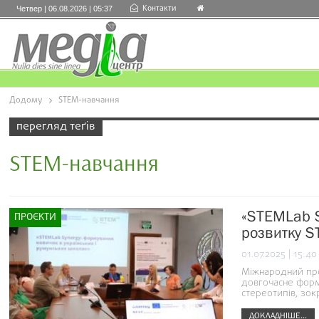
Контакти
Четвер | 06.08.2026 | 05:37
Додому
STEM-навчання
перегляд теґів
STEM-навчання
«STEMLab S
ПРОЄКТИ
розвитку S
01.07.2025 | 15:40
Міжнародний про
довгочасне форм
стереотипів, зо
ДОКЛАДНІШЕ...