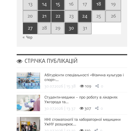
13
14
15
16
17
18
19
20
21
22
23
24
25
26
27
28
29
30
31
« Чер
СТРІЧКА ПУБЛІКАЦІЙ
Абітурієнти спеціальності «Фізична культура і
спорт»…
30.07.2026 | 15:38
109
0
Студенти-медики – про роботу в лікарнях
Ужгорода та…
30.07.2026 | 13:37
307
0
ННІ стоматології та лабораторної медицини
УжНУ розширює…
30.07.2026 | 13:19
110
0