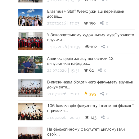
Erasmus+ Staff Week: ужнівці переймали
досвід…
27.07.2026 | 17:03
150
0
У Закарпатському художньому музеї урочисто
вручили…
24.07.2026 | 10:39
102
0
Лави офіцерів запасу поповнили 13
випускників кафедри…
22.07.2026 | 15:51
62
0
Випускникам біологічного факультету вручили
документи…
21.07.2026 | 21:01
395
0
106 бакалаврів факультету іноземної філології
отримали…
21.07.2026 | 20:07
143
0
На філологічному факультеті дипломували
своїх…