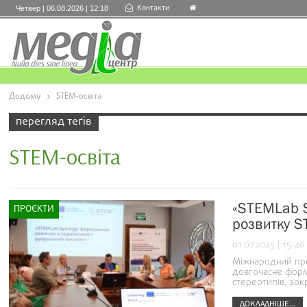
Контакти
Четвер | 06.08.2026 | 12:18
Додому
STEM-освіта
перегляд теґів
STEM-освіта
«STEMLab S
ПРОЄКТИ
розвитку S
01.07.2025 | 15:40
Міжнародний про
довгочасне форм
стереотипів, зо
ДОКЛАДНІШЕ...