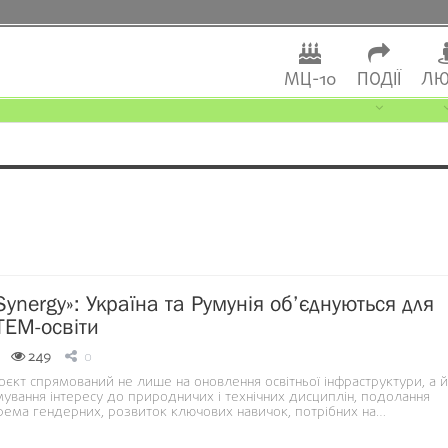
МЦ-10
ПОДІЇ
ЛЮ
ynergy»: Україна та Румунія об’єднуються для
TEM-освіти
249
0
єкт спрямований не лише на оновлення освітньої інфраструктури, а й
ування інтересу до природничих і технічних дисциплін, подолання
крема гендерних, розвиток ключових навичок, потрібних на…