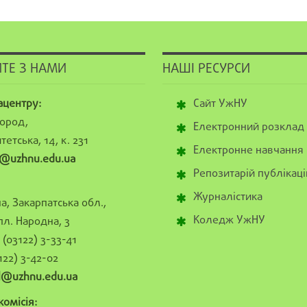
ТЕ З НАМИ
НАШІ РЕСУРСИ
ацентру:
Сайт УжНУ
ород,
Електронний розклад
тетська, 14, к. 231
Електронне навчання
@uzhnu.edu.ua
Репозитарій публікаці
Журналістика
а, Закарпатська обл.,
Коледж УжНУ
пл. Народна, 3
(03122) 3-33-41
122) 3-42-02
al@uzhnu.edu.ua
омісія: