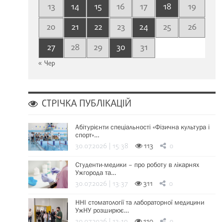
13
14
15
16
17
18
19
20
21
22
23
24
25
26
27
28
29
30
31
« Чер
СТРІЧКА ПУБЛІКАЦІЙ
Абітурієнти спеціальності «Фізична культура і
спорт»…
30.07.2026 | 15:38
113
0
Студенти-медики – про роботу в лікарнях
Ужгорода та…
30.07.2026 | 13:37
311
0
ННІ стоматології та лабораторної медицини
УжНУ розширює…
30.07.2026 | 13:19
110
0