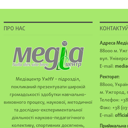
ПРО НАС
КОНТАКТУЙ
Адреса Меді
88000 м. Ужг
вул. Універси
E-mail:
media
Ректорат:
Медіацентр УжНУ – підрозділ,
88000, Україн
покликаний презентувати широкій
м. Ужгород, 
громадськості здобутки навчально-
Телефон: +38 
виховного процесу, наукової, методичної
Факс: +38 (03
та дослідно-експериментальної
E-mail:
offici
діяльності науково-педагогічного
колективу, спортивних досягнень,
Приймальна к