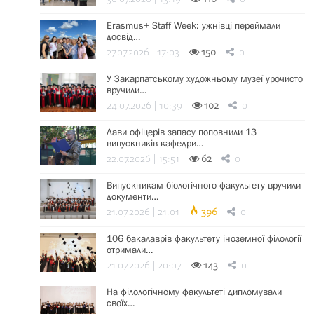
Erasmus+ Staff Week: ужнівці переймали
досвід…
27.07.2026 | 17:03
150
0
У Закарпатському художньому музеї урочисто
вручили…
24.07.2026 | 10:39
102
0
Лави офіцерів запасу поповнили 13
випускників кафедри…
22.07.2026 | 15:51
62
0
Випускникам біологічного факультету вручили
документи…
21.07.2026 | 21:01
396
0
106 бакалаврів факультету іноземної філології
отримали…
21.07.2026 | 20:07
143
0
На філологічному факультеті дипломували
своїх…