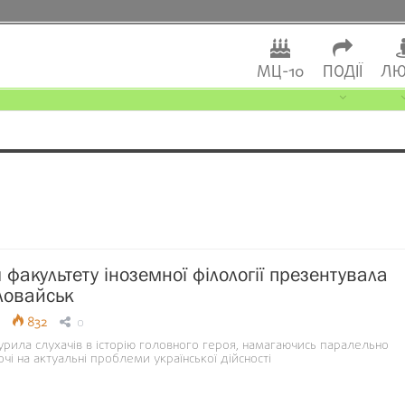
МЦ-10
ПОДІЇ
ЛЮ
 факультету іноземної філології презентувала
Іловайськ
832
0
рила слухачів в історію головного героя, намагаючись паралельно
очі на актуальні проблеми української дійсності