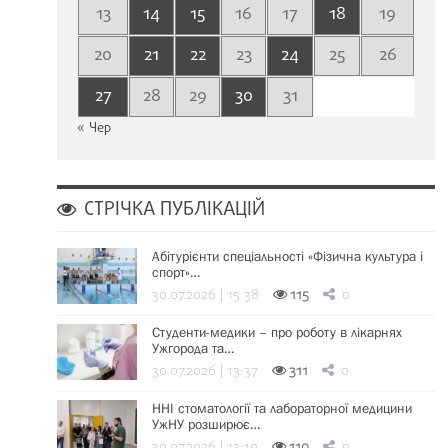
13
14
15
16
17
18
19
20
21
22
23
24
25
26
27
28
29
30
31
« Чер
СТРІЧКА ПУБЛІКАЦІЙ
Абітурієнти спеціальності «Фізична культура і
спорт»…
30.07.2026 | 15:38
115
0
Студенти-медики – про роботу в лікарнях
Ужгорода та…
30.07.2026 | 13:37
311
0
ННІ стоматології та лабораторної медицини
УжНУ розширює…
30.07.2026 | 13:19
110
0