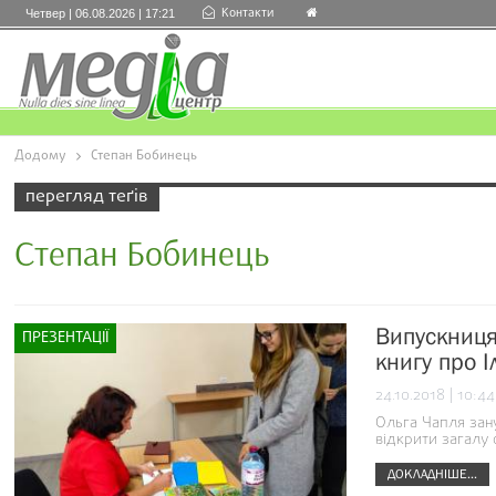
Контакти
Четвер | 06.08.2026 | 17:21
Додому
Степан Бобинець
перегляд теґів
Степан Бобинець
Випускниця
ПРЕЗЕНТАЦІЇ
книгу про 
24.10.2018 | 10:44
Ольга Чапля зану
відкрити загалу 
ДОКЛАДНІШЕ...