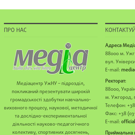
ПРО НАС
КОНТАКТУЙ
Адреса Меді
88000 м. Ужг
вул. Універси
E-mail:
media
Ректорат:
Медіацентр УжНУ – підрозділ,
88000, Україн
покликаний презентувати широкій
м. Ужгород, 
громадськості здобутки навчально-
Телефон: +38 
виховного процесу, наукової, методичної
Факс: +38 (03
та дослідно-експериментальної
E-mail:
offici
діяльності науково-педагогічного
колективу, спортивних досягнень,
Приймальна к