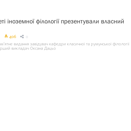
ті іноземної філології презентували власний
406
0
’ятне видання завідувач кафедри класичної та румунської філології
тарший викладач Оксана Дацьо