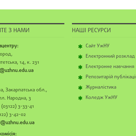
ТЕ З НАМИ
НАШІ РЕСУРСИ
ацентру:
Сайт УжНУ
ород,
Електронний розклад
тетська, 14, к. 231
Електронне навчання
@uzhnu.edu.ua
Репозитарій публікаці
Журналістика
а, Закарпатська обл.,
Коледж УжНУ
пл. Народна, 3
(03122) 3-33-41
122) 3-42-02
al@uzhnu.edu.ua
омісія: