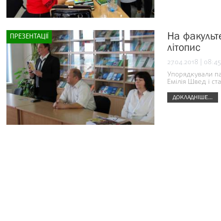
На факульте
ПРЕЗЕНТАЦІЇ
літопис
27.04.2018 | 08:45
Упорядкували пам
Емілія Швед і с
ДОКЛАДНІШЕ...