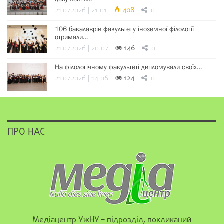
21.07.2026 | 21:01
408
0
106 бакалаврів факультету іноземної філології
отримали…
21.07.2026 | 20:07
146
0
На філологічному факультеті дипломували своїх…
21.07.2026 | 14:06
124
0
ПРО НАС
Медіацентр УжНУ – підрозділ, покликаний