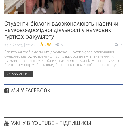
Студенти-біологи вдосконалюють навички
науково-дослідної діяльності у наукових
гуртках факультету
29.06.2023 | 22:04
486
0
0
Спектр мікробіологічних досліджень охоплював опанування
сучасних методик ідентифікації мікроорганізмів, вивчення їх
чутливості до антимікробних препаратів, дослідження існування
бактерій у формі біоплівки, біотехнології мікробного синтезу…
ДОКЛАДНІШЕ...
МИ У FACEBOOK
УЖНУ В YOUTUBE – ПІДПИШИСЬ!