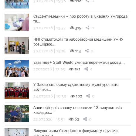
30.07.2026 | 15:38
118
0
Студенти-медики – про роботу в лікарнях Ужгорода
та…
30.07.2026 | 13:37
319
0
ННІ стоматології та лабораторної медицини УжНУ
розширює…
30.07.2026 | 13:19
113
0
Erasmus+ Staff Week: ужнівці переймали досвід…
27.07.2026 | 17:03
151
0
У Закарпатському художньому музеї урочисто
вручили…
24.07.2026 | 10:39
102
0
Лави офіцерів запасу поповнили 13 випускників
кафедри…
22.07.2026 | 15:51
62
0
Випускникам біологічного факультету вручили
документи…