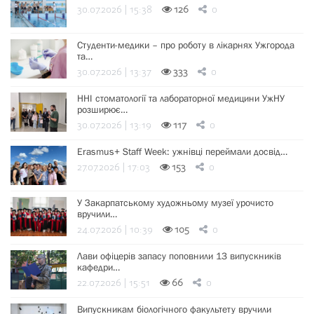
30.07.2026 | 15:38
126
0
Студенти-медики – про роботу в лікарнях Ужгорода
та…
30.07.2026 | 13:37
333
0
ННІ стоматології та лабораторної медицини УжНУ
розширює…
30.07.2026 | 13:19
117
0
Erasmus+ Staff Week: ужнівці переймали досвід…
27.07.2026 | 17:03
153
0
У Закарпатському художньому музеї урочисто
вручили…
24.07.2026 | 10:39
105
0
Лави офіцерів запасу поповнили 13 випускників
кафедри…
22.07.2026 | 15:51
66
0
Випускникам біологічного факультету вручили