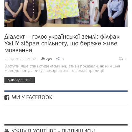
Діалект – голос української землі: філфак
УжНУ зібрав спільноту, що береже живе
мовлення
25.09.2025 | 20:18
291
0
0
Виступи ліцеїстів і студентські ініціативи показали, як нинішня
молодь популяризує закарпатські говіркові традиції
ДОКЛАДНІШЕ...
МИ У FACEBOOK
УЖНУ В YOUTUBE – ПІДПИШИСЬ!