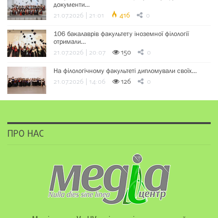
документи…
21.07.2026 | 21:01
416
0
106 бакалаврів факультету іноземної філології
отримали…
21.07.2026 | 20:07
150
0
На філологічному факультеті дипломували своїх…
21.07.2026 | 14:06
126
0
ПРО НАС