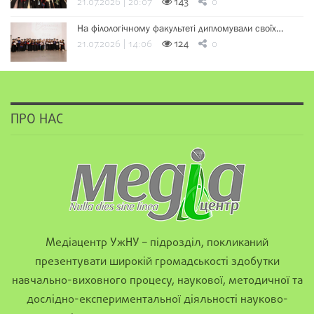
21.07.2026 | 20:07
143
0
На філологічному факультеті дипломували своїх…
21.07.2026 | 14:06
124
0
ПРО НАС
Медіацентр УжНУ – підрозділ, покликаний
презентувати широкій громадськості здобутки
навчально-виховного процесу, наукової, методичної та
дослідно-експериментальної діяльності науково-