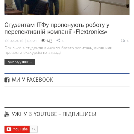
Студентам ІТФу пропонують роботу у
перспективній компанії «Flextronics»
18.02.2016 | 04:21
143
0
0
Оскільки в студентів виникло багато запитань, вирішили
провести екскурсію на заводі
ДОКЛАДНІШЕ...
МИ У FACEBOOK
УЖНУ В YOUTUBE – ПІДПИШИСЬ!