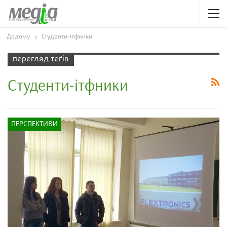
Додому
Студенти-ітфники
перегляд теґів
Студенти-ітфники
ПЕРСПЕКТИВИ