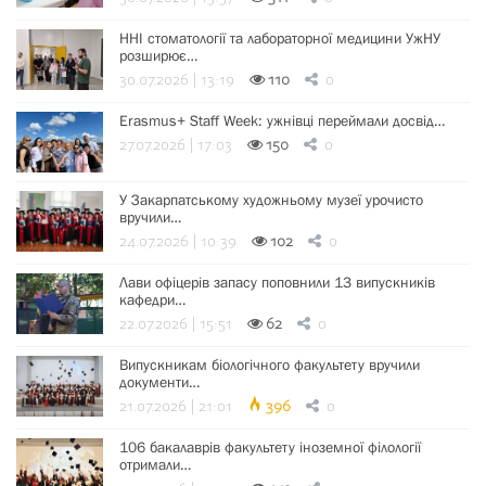
ННІ стоматології та лабораторної медицини УжНУ
розширює…
30.07.2026 | 13:19
110
0
Erasmus+ Staff Week: ужнівці переймали досвід…
27.07.2026 | 17:03
150
0
У Закарпатському художньому музеї урочисто
вручили…
24.07.2026 | 10:39
102
0
Лави офіцерів запасу поповнили 13 випускників
кафедри…
22.07.2026 | 15:51
62
0
Випускникам біологічного факультету вручили
документи…
21.07.2026 | 21:01
396
0
106 бакалаврів факультету іноземної філології
отримали…