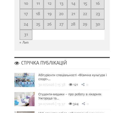
10
11
12
13
14
15
16
17
18
19
20
21
22
23
24
25
26
27
28
29
30
31
« Лип
СТРІЧКА ПУБЛІКАЦІЙ
Абітурієнти спеціальності «Фізична культура і
спорт»…
30.07.2026 | 15:38
121
0
Студенти-медики – про роботу в лікарнях
Ужгорода та…
30.07.2026 | 13:37
324
0