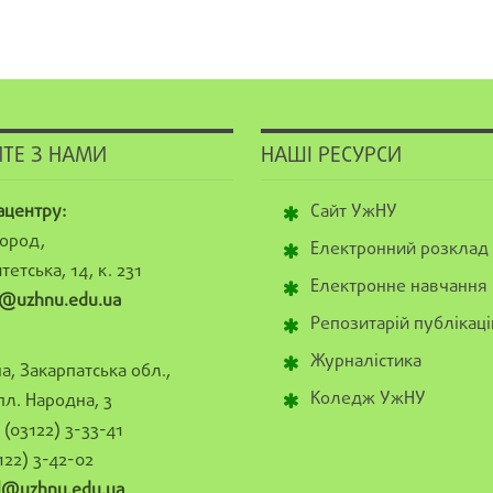
ТЕ З НАМИ
НАШІ РЕСУРСИ
ацентру:
Сайт УжНУ
ород,
Електронний розклад
тетська, 14, к. 231
Електронне навчання
@uzhnu.edu.ua
Репозитарій публікаці
Журналістика
а, Закарпатська обл.,
Коледж УжНУ
пл. Народна, 3
(03122) 3-33-41
122) 3-42-02
al@uzhnu.edu.ua