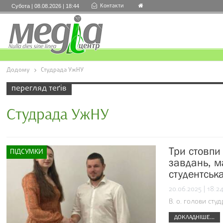
Контакти
Субота | 08.08.2026 | 18:44
Додому
Студрада УжНУ
перегляд теґів
Студрада УжНУ
Три стовпи
ПІДСУМКИ
завдань, м
студентськ
20.06.2025 | 18:2
В. о. голови сту
ДОКЛАДНІШЕ...