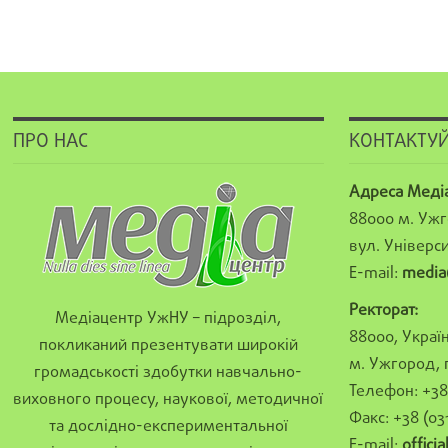
ПРО НАС
КОНТАКТУЙ
Адреса Меді
88000 м. Ужг
вул. Універси
E-mail:
media
Ректорат:
Медіацентр УжНУ – підрозділ,
88000, Україн
покликаний презентувати широкій
м. Ужгород, 
громадськості здобутки навчально-
Телефон: +38 
виховного процесу, наукової, методичної
Факс: +38 (03
та дослідно-експериментальної
E-mail:
offici