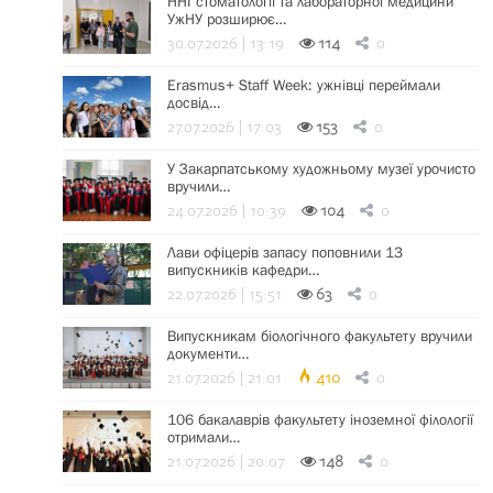
ННІ стоматології та лабораторної медицини
УжНУ розширює…
30.07.2026 | 13:19
114
0
Erasmus+ Staff Week: ужнівці переймали
досвід…
27.07.2026 | 17:03
153
0
У Закарпатському художньому музеї урочисто
вручили…
24.07.2026 | 10:39
104
0
Лави офіцерів запасу поповнили 13
випускників кафедри…
22.07.2026 | 15:51
63
0
Випускникам біологічного факультету вручили
документи…
21.07.2026 | 21:01
410
0
106 бакалаврів факультету іноземної філології
отримали…
21.07.2026 | 20:07
148
0