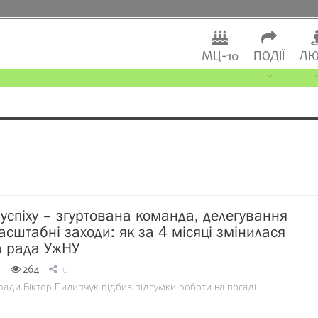
МЦ-10
ПОДІЇ
ЛЮ
 успіху – згуртована команда, делегування
асштабні заходи: як за 4 місяці змінилася
а рада УжНУ
4
264
0
дради Віктор Пилипчук підбив підсумки роботи на посаді