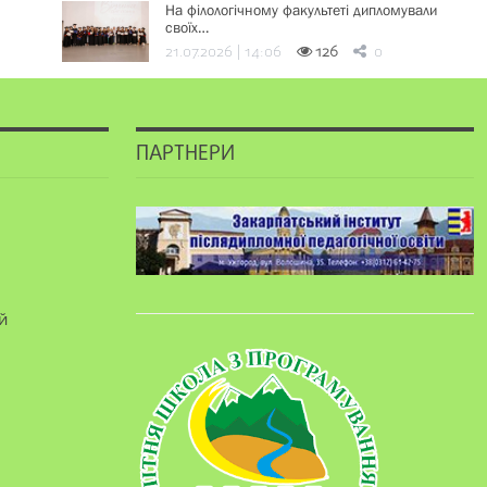
На філологічному факультеті дипломували
своїх…
21.07.2026 | 14:06
126
0
ПАРТНЕРИ
й