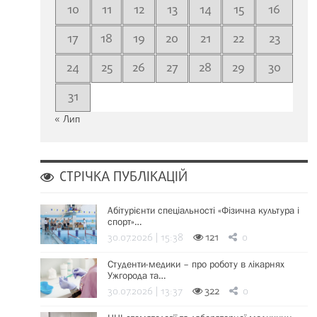
10
11
12
13
14
15
16
17
18
19
20
21
22
23
24
25
26
27
28
29
30
31
« Лип
СТРІЧКА ПУБЛІКАЦІЙ
Абітурієнти спеціальності «Фізична культура і
спорт»…
30.07.2026 | 15:38
121
0
Студенти-медики – про роботу в лікарнях
Ужгорода та…
30.07.2026 | 13:37
322
0