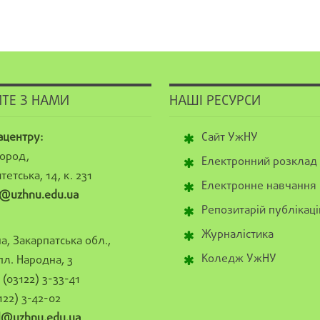
ТЕ З НАМИ
НАШІ РЕСУРСИ
ацентру:
Сайт УжНУ
ород,
Електронний розклад
тетська, 14, к. 231
Електронне навчання
@uzhnu.edu.ua
Репозитарій публікаці
Журналістика
а, Закарпатська обл.,
Коледж УжНУ
пл. Народна, 3
(03122) 3-33-41
122) 3-42-02
al@uzhnu.edu.ua