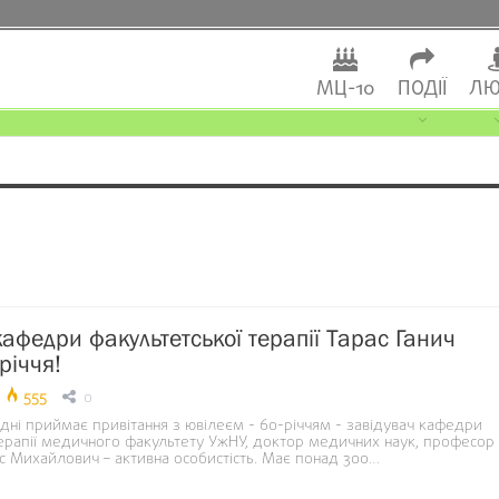
МЦ-10
ПОДІЇ
ЛЮ
кафедри факультетської терапії Тарас Ганич
річчя!
555
0
 дні приймає привітання з ювілеєм - 60-річчям - завідувач кафедри
терапії медичного факультету УжНУ, доктор медичних наук, професор
ас Михайлович – активна особистість. Має понад 300…