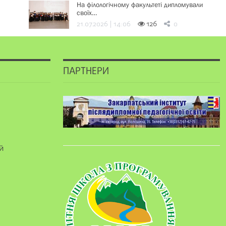
На філологічному факультеті дипломували
своїх…
21.07.2026 | 14:06
126
0
ПАРТНЕРИ
й