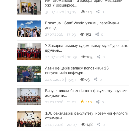
ННІ стоматології та лабораторної медицини
УжНУ розширює…
30.07.2026 | 13:19
114
0
Erasmus+ Staff Week: ужнівці переймали
досвід…
27.07.2026 | 17:03
152
0
У Закарпатському художньому музеї урочисто
вручили…
24.07.2026 | 10:39
103
0
Лави офіцерів запасу поповнили 13
випускників кафедри…
22.07.2026 | 15:51
63
0
Випускникам біологічного факультету вручили
документи…
21.07.2026 | 21:01
410
0
106 бакалаврів факультету іноземної філології
отримали…
21.07.2026 | 20:07
148
0