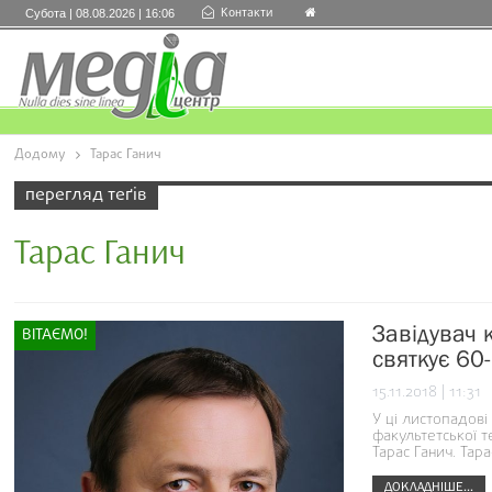
Контакти
Субота | 08.08.2026 | 16:06
Додому
Тарас Ганич
перегляд теґів
Тарас Ганич
Завідувач 
ВІТАЄМО!
святкує 60-
15.11.2018 | 11:31
У ці листопадові
факультетської 
Тарас Ганич. Тар
ДОКЛАДНІШЕ...