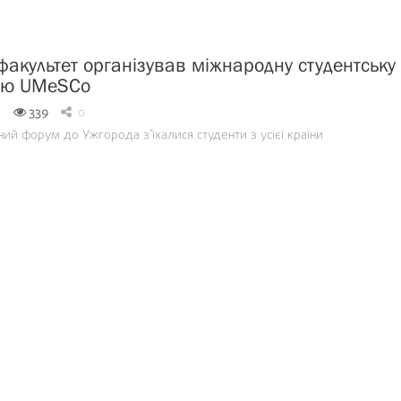
акультет організував міжнародну студентську
ію UMeSCo
0
339
0
ий форум до Ужгорода з’їхалися студенти з усієї країни