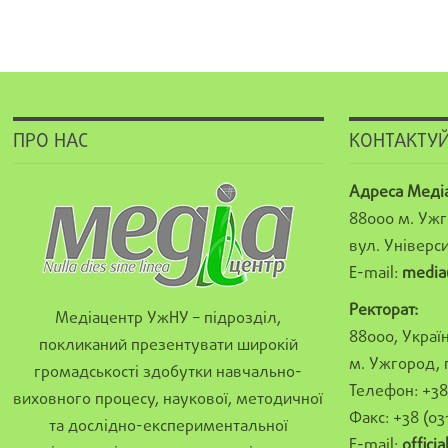
ПРО НАС
КОНТАКТУЙ
Адреса Меді
88000 м. Ужг
вул. Універси
E-mail:
media
Ректорат:
Медіацентр УжНУ – підрозділ,
88000, Україн
покликаний презентувати широкій
м. Ужгород, 
громадськості здобутки навчально-
Телефон: +38 
виховного процесу, наукової, методичної
Факс: +38 (03
та дослідно-експериментальної
E-mail:
offici