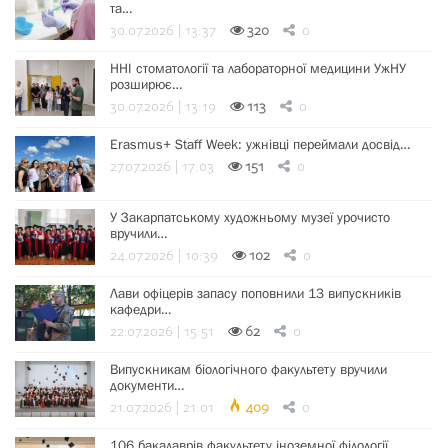
та…
30.07.2026 | 13:37
320
0
ННІ стоматології та лабораторної медицини УжНУ
розширює…
30.07.2026 | 13:19
113
0
Erasmus+ Staff Week: ужнівці переймали досвід…
27.07.2026 | 17:03
151
0
У Закарпатському художньому музеї урочисто
вручили…
24.07.2026 | 10:39
102
0
Лави офіцерів запасу поповнили 13 випускників
кафедри…
22.07.2026 | 15:51
62
0
Випускникам біологічного факультету вручили
документи…
21.07.2026 | 21:01
409
0
106 бакалаврів факультету іноземної філології