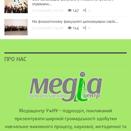
отримали…
21.07.2026 | 20:07
147
0
На філологічному факультеті дипломували своїх…
21.07.2026 | 14:06
124
0
ПРО НАС
Медіацентр УжНУ – підрозділ, покликаний
презентувати широкій громадськості здобутки
навчально-виховного процесу, наукової, методичної та