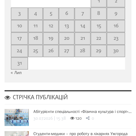
1
2
3
4
5
6
7
8
9
10
11
12
13
14
15
16
17
18
19
20
21
22
23
24
25
26
27
28
29
30
31
« Лип
СТРІЧКА ПУБЛІКАЦІЙ
Абітурієнти спеціальності «Фізична культура і спорт»…
30.07.2026 | 15:38
120
0
Студенти-медики – про роботу в лікарнях Ужгорода