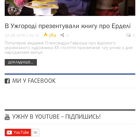
В Ужгороді презентували книгу про Ерделі
30.06.2016 | 09:15
584
0
0
Популярне видання Олександра Гавроша про відомого
українського художника ХХ століття присвячене 125-річчю з дня
народження митця
ДОКЛАДНІШЕ...
МИ У FACEBOOK
УЖНУ В YOUTUBE – ПІДПИШИСЬ!