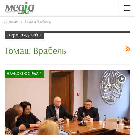
Додому
Томаш Врабель
перегляд теґів
Томаш Врабель
НАУКОВІ ФОРУМИ