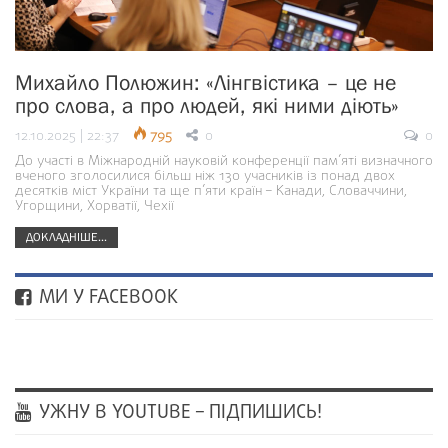
Михайло Полюжин: «Лінгвістика – це не
про слова, а про людей, які ними діють»
12.10.2025 | 22:37
795
0
0
До участі в Міжнародній науковій конференції пам’яті визначного
вченого зголосилися більш ніж 130 учасників із понад двох
десятків міст України та ще п’яти країн – Канади, Словаччини,
Угорщини, Хорватії, Чехії
ДОКЛАДНІШЕ...
МИ У FACEBOOK
УЖНУ В YOUTUBE – ПІДПИШИСЬ!