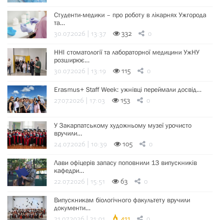
Студенти-медики – про роботу в лікарнях Ужгорода
та…
30.07.2026 | 13:37
332
0
ННІ стоматології та лабораторної медицини УжНУ
розширює…
30.07.2026 | 13:19
115
0
Erasmus+ Staff Week: ужнівці переймали досвід…
27.07.2026 | 17:03
153
0
У Закарпатському художньому музеї урочисто
вручили…
24.07.2026 | 10:39
105
0
Лави офіцерів запасу поповнили 13 випускників
кафедри…
22.07.2026 | 15:51
63
0
Випускникам біологічного факультету вручили
документи…
21.07.2026 | 21:01
411
0