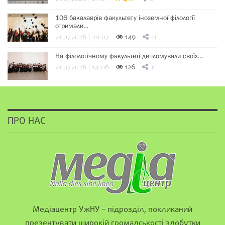
106 бакалаврів факультету іноземної філології
отримали…
21.07.2026 | 20:07
149
0
На філологічному факультеті дипломували своїх…
21.07.2026 | 14:06
126
0
ПРО НАС
Медіацентр УжНУ – підрозділ, покликаний
презентувати широкій громадськості здобутки