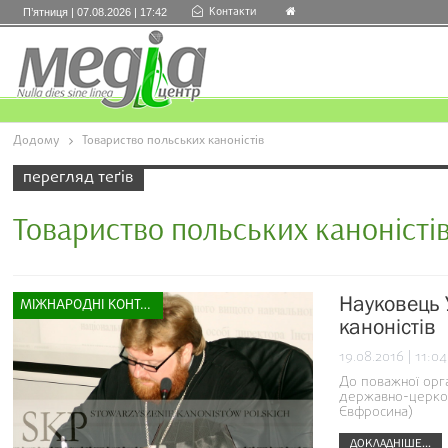
Контакти
П’ятниця | 07.08.2026 | 17:42
Додому
Товариство польських каноністів
перегляд теґів
Товариство польських каноністі
Науковець 
МІЖНАРОДНІ КОНТАКТИ
каноністів
19.08.2016 | 11:04
До поважної орг
державно-церков
Євфросина)
ДОКЛАДНІШЕ...