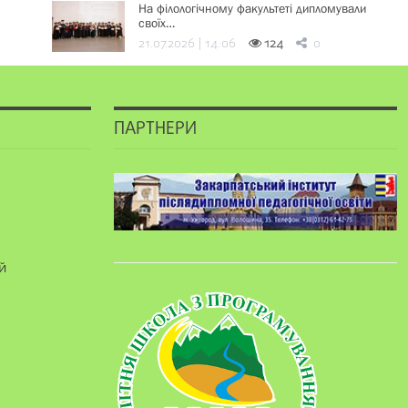
На філологічному факультеті дипломували
своїх…
21.07.2026 | 14:06
124
0
ПАРТНЕРИ
й