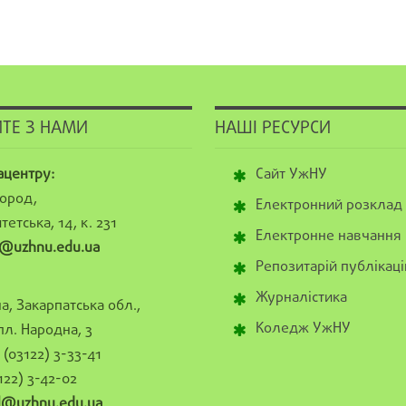
ТЕ З НАМИ
НАШІ РЕСУРСИ
ацентру:
Сайт УжНУ
ород,
Електронний розклад
тетська, 14, к. 231
Електронне навчання
@uzhnu.edu.ua
Репозитарій публікаці
Журналістика
а, Закарпатська обл.,
Коледж УжНУ
пл. Народна, 3
(03122) 3-33-41
122) 3-42-02
al@uzhnu.edu.ua