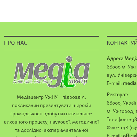
ПРО НАС
КОНТАКТУЙ
Адреса Меді
88000 м. Ужг
вул. Універси
E-mail:
media
Ректорат:
Медіацентр УжНУ – підрозділ,
88000, Україн
покликаний презентувати широкій
м. Ужгород, 
громадськості здобутки навчально-
Телефон: +38 
виховного процесу, наукової, методичної
Факс: +38 (03
та дослідно-експериментальної
E-mail:
offici