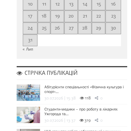
10
11
12
13
14
15
16
17
18
19
20
21
22
23
24
25
26
27
28
29
30
31
« Лип
СТРІЧКА ПУБЛІКАЦІЙ
Абітурієнти спеціальності «Фізична культура і
спорт»…
30.07.2026 | 15:38
118
0
Студенти-медики – про роботу в лікарнях
Ужгорода та…
30.07.2026 | 13:37
319
0