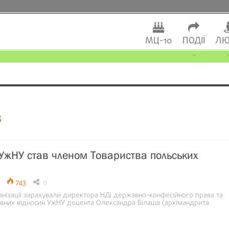
МЦ-10
ПОДІЇ
ЛЮ
в
УжНУ став членом Товариства польських
743
0
анізації зарахували директора НДІ державно-конфесійного права та
них відносин УжНУ доцента Олександра Білаша (архімандрита