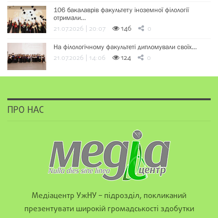
106 бакалаврів факультету іноземної філології
отримали…
21.07.2026 | 20:07
146
0
На філологічному факультеті дипломували своїх…
21.07.2026 | 14:06
124
0
ПРО НАС
Медіацентр УжНУ – підрозділ, покликаний
презентувати широкій громадськості здобутки