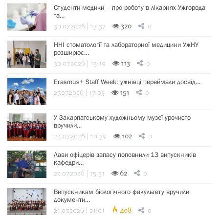
Студенти-медики – про роботу в лікарнях Ужгорода
та…
30.07.2026 | 13:37
320
0
ННІ стоматології та лабораторної медицини УжНУ
розширює…
30.07.2026 | 13:19
113
0
Erasmus+ Staff Week: ужнівці переймали досвід…
27.07.2026 | 17:03
151
0
У Закарпатському художньому музеї урочисто
вручили…
24.07.2026 | 10:39
102
0
Лави офіцерів запасу поповнили 13 випускників
кафедри…
22.07.2026 | 15:51
62
0
Випускникам біологічного факультету вручили
документи…
21.07.2026 | 21:01
408
0