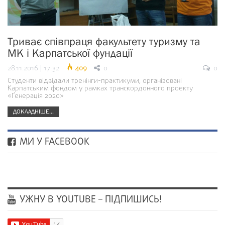
Триває співпраця факультету туризму та
МК і Карпатської фундації
28.11.2016 | 17:32
409
0
0
Студенти відвідали тренінги-практикуми, організовані
Карпатським фондом у рамках транскордонного проекту
«Ґенерація 2020»
ДОКЛАДНІШЕ...
МИ У FACEBOOK
УЖНУ В YOUTUBE – ПІДПИШИСЬ!