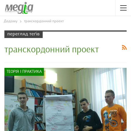
Додому
транскордонний проект
перегляд теґів
транскордонний проект
ТЕОРІЯ І ПРАКТИКА