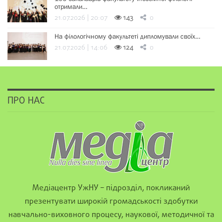
отримали…
21.07.2026 | 20:07
143
0
На філологічному факультеті дипломували своїх…
21.07.2026 | 14:06
124
0
ПРО НАС
Медіацентр УжНУ – підрозділ, покликаний
презентувати широкій громадськості здобутки
навчально-виховного процесу, наукової, методичної та