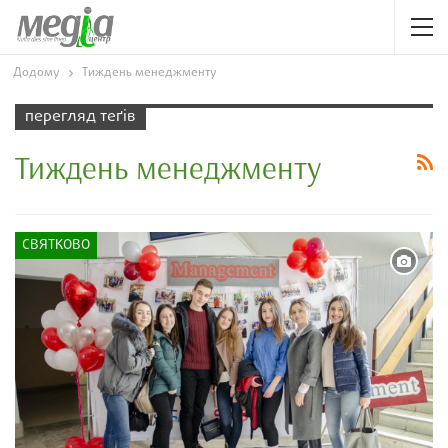
Додому
Тиждень менеджменту
перегляд теґів
Тиждень менеджменту
СВЯТКОВО