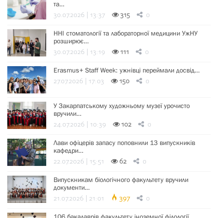
та…
30.07.2026 | 13:37
315
0
ННІ стоматології та лабораторної медицини УжНУ
розширює…
30.07.2026 | 13:19
111
0
Erasmus+ Staff Week: ужнівці переймали досвід…
27.07.2026 | 17:03
150
0
У Закарпатському художньому музеї урочисто
вручили…
24.07.2026 | 10:39
102
0
Лави офіцерів запасу поповнили 13 випускників
кафедри…
22.07.2026 | 15:51
62
0
Випускникам біологічного факультету вручили
документи…
21.07.2026 | 21:01
397
0
106 бакалаврів факультету іноземної філології