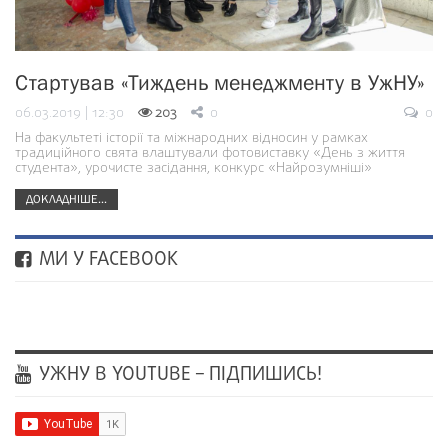
Стартував «Тиждень менеджменту в УжНУ»
06.03.2019 | 12:30
203
0
0
На факультеті історії та міжнародних відносин у рамках
традиційного свята влаштували фотовиставку «День з життя
студента», урочисте засідання, конкурс «Найрозумніші»
ДОКЛАДНІШЕ...
МИ У FACEBOOK
УЖНУ В YOUTUBE – ПІДПИШИСЬ!