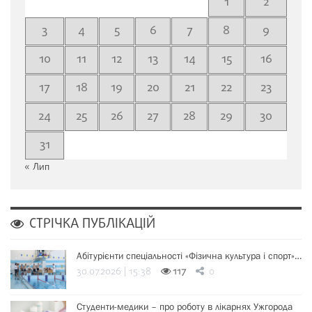
1
2
3
4
5
6
7
8
9
10
11
12
13
14
15
16
17
18
19
20
21
22
23
24
25
26
27
28
29
30
31
« Лип
СТРІЧКА ПУБЛІКАЦІЙ
Абітурієнти спеціальності «Фізична культура і спорт»…
30.07.2026 | 15:38
117
0
Студенти-медики – про роботу в лікарнях Ужгорода