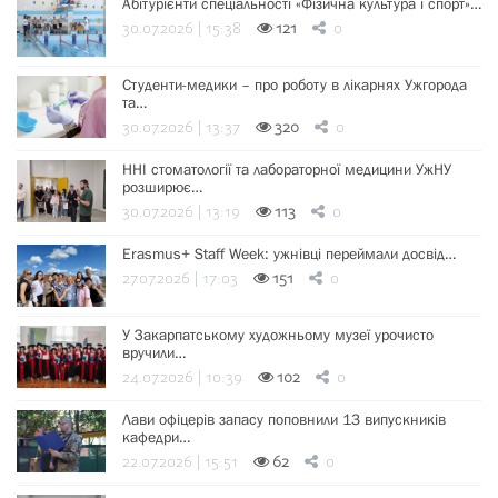
Абітурієнти спеціальності «Фізична культура і спорт»…
30.07.2026 | 15:38
121
0
Студенти-медики – про роботу в лікарнях Ужгорода
та…
30.07.2026 | 13:37
320
0
ННІ стоматології та лабораторної медицини УжНУ
розширює…
30.07.2026 | 13:19
113
0
Erasmus+ Staff Week: ужнівці переймали досвід…
27.07.2026 | 17:03
151
0
У Закарпатському художньому музеї урочисто
вручили…
24.07.2026 | 10:39
102
0
Лави офіцерів запасу поповнили 13 випускників
кафедри…
22.07.2026 | 15:51
62
0