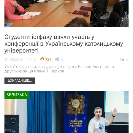
Студенти істфаку взяли участь у
конференції в Українському католицькому
університеті
19.05.2016 | 19:13
721
0
0
УжНУ представили студент 3-го курсу Василь Мигович та
другокурсниця Клаудія Ферков
ДОКЛАДНІШЕ...
ЗБЛИЗЬКА