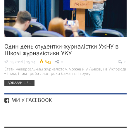
Один день студентки-журналістки УжНУ в
Школі журналістики УКУ
18.05.2016 | 15:14
643
0
0
Стати універсальним журналістом можна й у Львові, і в Ужгороді
– і там, і там треба лиш трохи бажання і труду
ДОКЛАДНІШЕ...
МИ У FACEBOOK