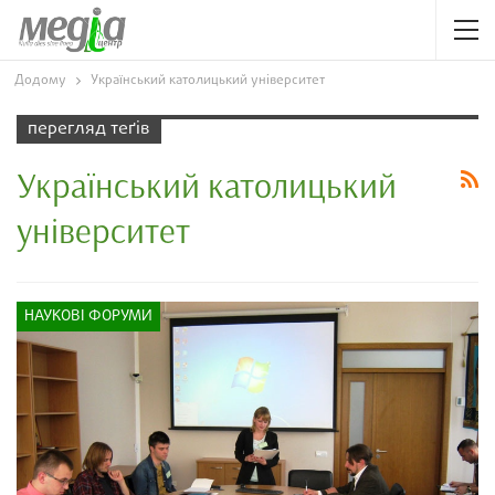
Додому
Український католицький університет
перегляд теґів
Український католицький
університет
НАУКОВІ ФОРУМИ