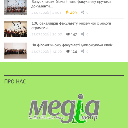
Випускникам біологічного факультету вручили
документи…
21.07.2026 | 21:01
409
0
106 бакалаврів факультету іноземної філології
отримали…
21.07.2026 | 20:07
147
0
На філологічному факультеті дипломували своїх…
21.07.2026 | 14:06
124
0
ПРО НАС