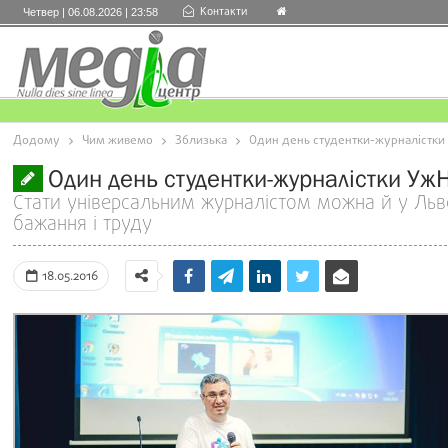
Контакти
Четвер | 06.08.2026 | 23:58
Додому
Чим живемо
Зблизька
Один день студентки-журналістки 
Один день студентки-журналістки Уж
Стати універсальним журналістом можна й у Львові
бажання і труду
18.05.2016