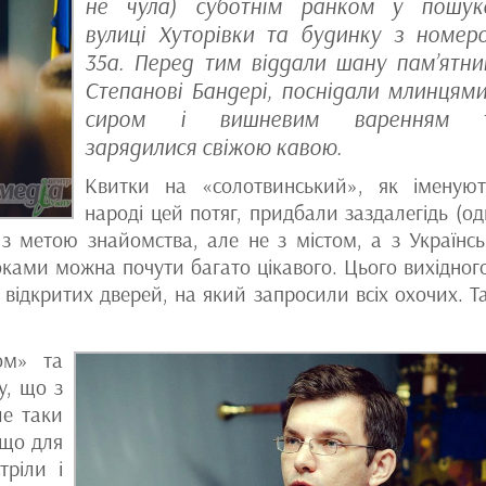
не чула) суботнім ранком у пошук
вулиці Хуторівки та будинку з номер
35а. Перед тим віддали шану пам’ятни
Степанові Бандері, поснідали млинцями
сиром і вишневим варенням 
зарядилися свіжою кавою.
Квитки на «cолотвинський», як іменую
народі цей потяг, придбали заздалегідь (од
 з метою знайомства, але не з містом, а з Українс
ками можна почути багато цікавого. Цього вихідного
ідкритих дверей, на який запросили всіх охочих. Т
ом» та
у, що з
ле таки
(що для
тріли і