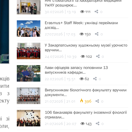
ННІ стоматології та лабораторної медицини
УжНУ розширює…
30.07.2026 | 13:19
111
0
Erasmus+ Staff Week: ужнівці переймали
досвід…
27.07.2026 | 17:03
150
0
У Закарпатському художньому музеї урочисто
вручили…
24.07.2026 | 10:39
102
0
Лави офіцерів запасу поповнили 13
випускників кафедри…
жців
22.07.2026 | 15:51
62
0
чити
Випускникам біологічного факультету вручили
ів з
документи…
екту
21.07.2026 | 21:01
396
0
106 бакалаврів факультету іноземної філології
отримали…
і зі
21.07.2026 | 20:07
143
0
оли,