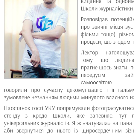
видання та однойм
Школи журналістики
Розповідав потенцій
про звичні місця зус
фільми тощо), різном
процеси, що згодом т
Лектор наголошу
тому, що людина
прагне щось знати, 
передусім займ
самоосвітою. Б
говорили про сучасну декомунізацію і її гальм
зумовлене незнанням людьми минулого власного н
Наостанок гості УКУ попрямували фотографуватися
стенду з кредо Школи, яке запевняє: тут г
універсальних журналістів. Я ж «чатувала» на пана К
аби звернутися до нього із щиросердечним зіз