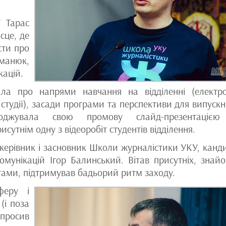
 Тарас
сце, де
сти про
оманюк,
кацій.
дала про напрями навчання на відділенні (електро
і студії), засади програми та перспективи для випускн
оводжувала свою промову слайд-презентацією
сутнім одну з відеоробіт студентів відділення.
 керівник і засновник Школи журналістики УКУ, канд
комунікацій Ігор Балинський. Вітав присутніх, знай
егами, підтримував бадьорий ритм заходу.
феру і
(і поза
просив