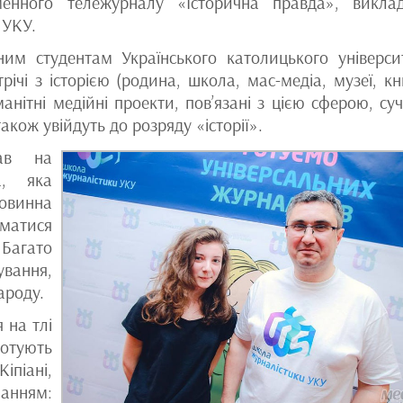
енного тележурналу «Історична правда», викла
 УКУ.
ним студентам Українського католицького універси
трічі з історією (родина, школа, мас-медіа, музеї, кн
анітні медійні проекти, пов’язані з цією сферою, суч
акож увійдуть до розряду «історії».
вав на
, яка
повинна
атися
агато
ування,
ароду.
 на тлі
отують
іпіані,
нанням: