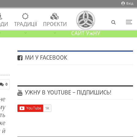
Вхід
ДИ
ТРАДИЦІЇ
ПРОЄКТИ
САЙТ УжНУ
МИ У FACEBOOK
0
УЖНУ В YOUTUBE – ПІДПИШИСЬ!
не
му
ть
же
 й