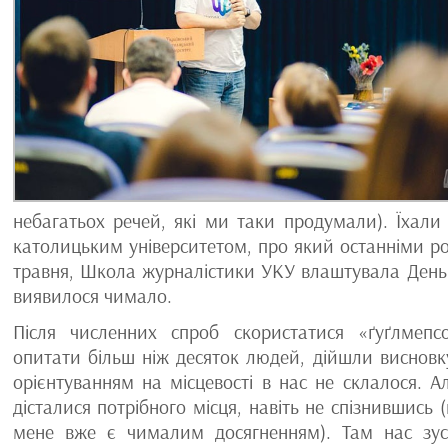
небагатьох речей, які ми таки продумали). Їхали
католицьким університетом, про який останніми ро
травня, Школа журналістики УКУ влаштувала День в
виявилося чимало.
Після численних спроб скористатися «ґуґлмепс
опитати більш ніж десяток людей, дійшли висновк
орієнтуванням на місцевості в нас не склалося. А
дісталися потрібного місця, навіть не спізнившись 
мене вже є чималим досягненням). Там нас зус