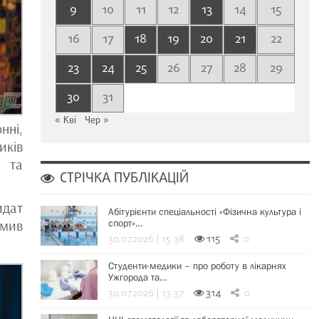
9
10
11
12
13
14
15
16
17
18
19
20
21
22
23
24
25
26
27
28
29
30
31
« Кві
Чер »
нні,
иків
 та
СТРІЧКА ПУБЛІКАЦІЙ
идат
Абітурієнти спеціальності «Фізична культура і
омив
спорт»…
30.07.2026 | 15:38
115
0
Студенти-медики – про роботу в лікарнях
Ужгорода та…
30.07.2026 | 13:37
314
0