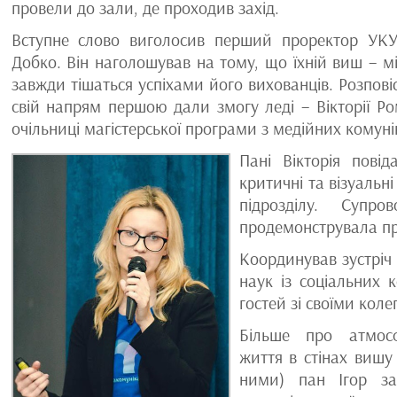
провели до зали, де проходив захід.
Вступне слово виголосив перший проректор УКУ
Добко. Він наголошував на тому, що їхній виш – мі
завжди тішаться успіхами його вихованців. Розпові
свій напрям першою дали змогу леді – Вікторії Р
очільниці магістерської програми з медійних комуні
Пані Вікторія пові
критичні та візуальн
підрозділу. Супр
продемонструвала при
Координував зустріч
наук із соціальних 
гостей зі своїми кол
Більше про атмос
життя в стінах вишу 
ними) пан Ігор за