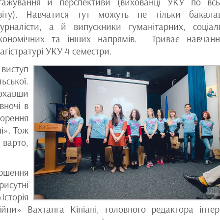
тажування й перспективи (вихованці УКУ по вс
віту). Навчатися тут можуть не тільки бакала
урналісти, а й випускники гуманітарних, соціал
кономічних та інших напрямів. Триває навчан
агістратурі УКУ 4 семестри.
 виступ
ської.
охавши
вночі в
ворення
і». Тож
 варто,
ення
исутні
Історія
йни» Вахтанга Кіпіані, головного редактора інтер