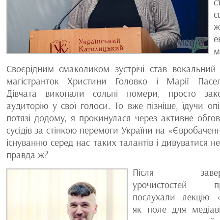
с
с
ж
е
м
Своєрідним смаколиком зустрічі став вокальний
магістранток Христини Головко і Марії Пасель
Дівчата виконали сольні номери, просто зак
аудиторію у свої голоси. То вже пізніше, їдучи опі
потязі додому, я прокинулася через активне обго
сусідів за стінкою перемоги України на «Євробаченн
існуванню серед нас таких талантів і дивуватися не
правда ж?
Після заверш
урочистостей пр
послухали лекцію «
як поле для медіаві