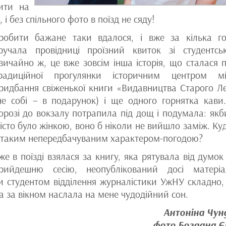
ити на
, і без спільного фото в поїзд не сяду!
робити бажане таки вдалося, і вже за кілька г
ручала провідниці проїзний квиток зі студентсь
вичайно ж, це вже зовсім інша історія, що сталася п
радиційної прогулянки історичним центром мі
ридбання свіженької книги «Видавництва Старого Л
не собі – в подарунок) і ще одного горнятка кави
орозі до вокзалу потрапила під дощ і подумала: якб
істо було жінкою, воно б ніколи не вийшло заміж. Ку
 таким непередбачуваним характером-погодою?
же в поїзді взялася за книгу, яка рятувала від думок
рийдешню сесію, неопублікований досі матері
и студентом відділення журналістики УжНУ складно,
а за вікном наслала на мене чудодійний сон.
Антоніна Чун
фото Богдана 