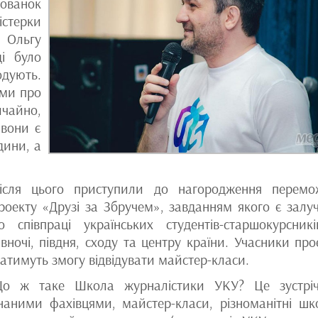
хованок
стерки
 Ольгу
ді було
одують.
ами про
ичайно,
 вони є
дини, а
ісля цього приступили до нагородження перемо
роекту «Друзі за Збручем», завданням якого є залу
о співпраці українських студентів-старшокурсник
івночі, півдня, сходу та центру країни. Учасники про
атимуть змогу відвідувати майстер-класи.
о ж таке Школа журналістики УКУ? Це зустріч
наними фахівцями, майстер-класи, різноманітні шк