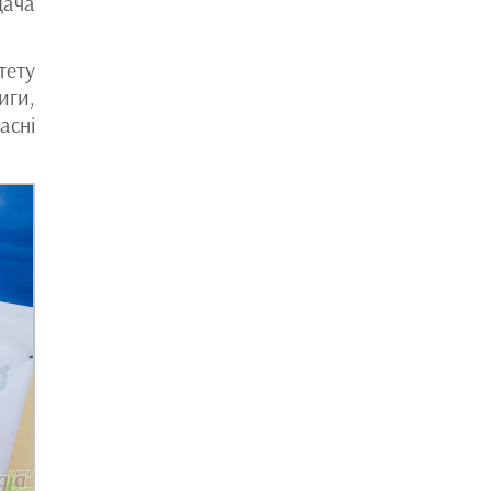
дача
тету
иги,
асні