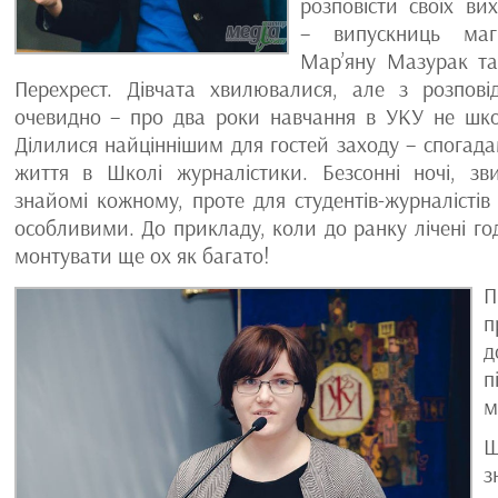
розповісти своїх ви
– випускниць магі
Мар’яну Мазурак та
Перехрест. Дівчата хвилювалися, але з розпові
очевидно – про два роки навчання в УКУ не шк
Ділилися найціннішим для гостей заходу – спогад
життя в Школі журналістики. Безсонні ночі, зв
знайомі кожному, проте для студентів-журналістів
особливими. До прикладу, коли до ранку лічені го
монтувати ще ох як багато!
П
п
д
п
м
Щ
з