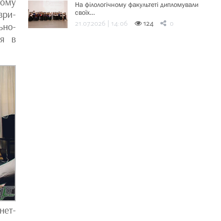
ьому
На філологічному факультеті дипломували
ври-
своїх…
21.07.2026 | 14:06
124
0
ьно-
ня в
нет-