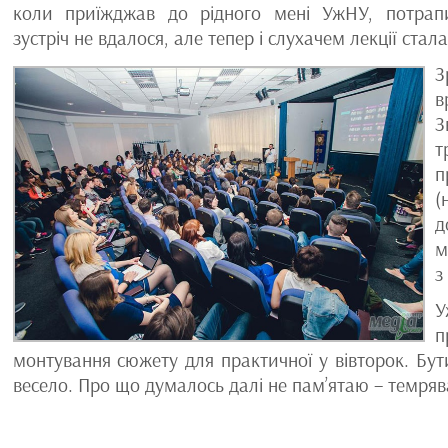
коли приїжджав до рідного мені УжНУ, потрап
зустріч не вдалося, але тепер і слухачем лекції стала
З
в
З
т
п
(
д
м
з
У
п
монтування сюжету для практичної у вівторок. Бут
весело. Про що думалось далі не пам’ятаю – темряв