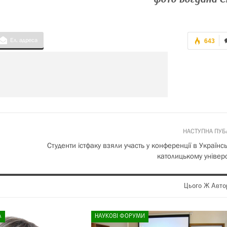
Ел. адреса
643
НАСТУПНА ПУБ
Студенти істфаку взяли участь у конференції в Українс
католицькому універс
Цього Ж Авто
А
НАУКОВІ ФОРУМИ