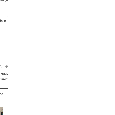
0
Л.
ькому
итеті
ра