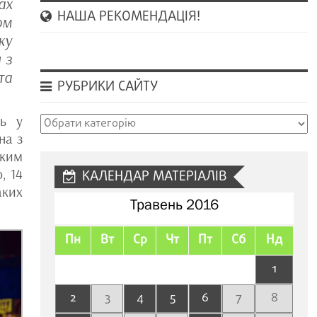
ах
НАША РЕКОМЕНДАЦІЯ!
ом
ку
 з
та
РУБРИКИ САЙТУ
ть у
Рубрики
на з
сайту
ьким
, 14
КАЛЕНДАР МАТЕРІАЛІВ
аких
Травень 2016
Пн
Вт
Ср
Чт
Пт
Сб
Нд
1
2
3
4
5
6
7
8