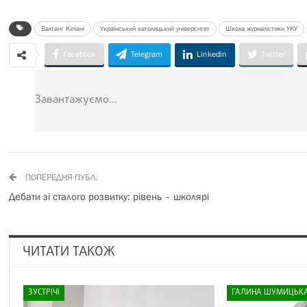
Вахтанг Кіпіані
Український католицький університет
Школа журналістики УКУ
Facebook
Telegram
Linkedin
Twitter
Завантажуємо...
ПОПЕРЕДНЯ ПУБЛ.
Дебати зі сталого розвитку: рівень – школярі
ЧИТАТИ ТАКОЖ
ЗУСТРІЧІ
ГАЛИНА ШУМИЦЬК