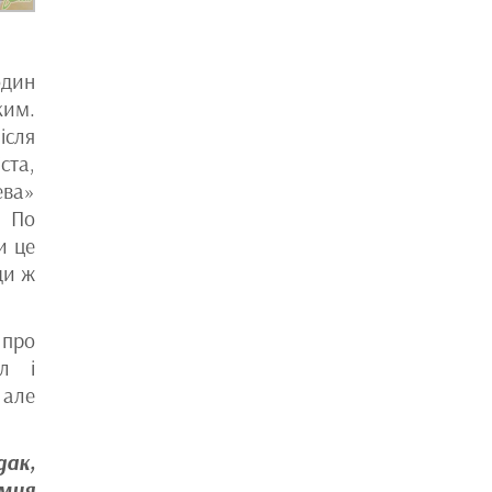
один
ким.
ісля
ста,
ева»
. По
и це
ди ж
 про
ал і
 але
дак,
Ємця