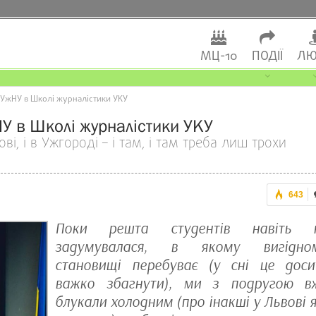
МЦ-10
ПОДІЇ
ЛЮ
УжНУ в Школі журналістики УКУ
НУ в Школі журналістики УКУ
, і в Ужгороді – і там, і там треба лиш трохи
643
Поки решта студентів навіть 
задумувалася, в якому вигідно
становищі перебуває (у сні це доси
важко збагнути), ми з подругою в
блукали холодним (про інакші у Львові я