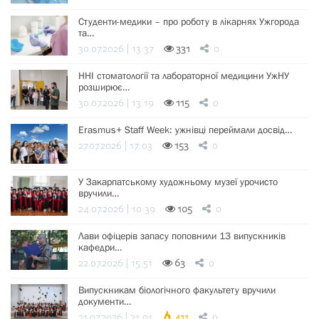
Студенти-медики – про роботу в лікарнях Ужгорода
та…
30.07.2026 | 13:37
331
0
ННІ стоматології та лабораторної медицини УжНУ
розширює…
30.07.2026 | 13:19
115
0
Erasmus+ Staff Week: ужнівці переймали досвід…
27.07.2026 | 17:03
153
0
У Закарпатському художньому музеї урочисто
вручили…
24.07.2026 | 10:39
105
0
Лави офіцерів запасу поповнили 13 випускників
кафедри…
22.07.2026 | 15:51
63
0
Випускникам біологічного факультету вручили
документи…
21.07.2026 | 21:01
411
0