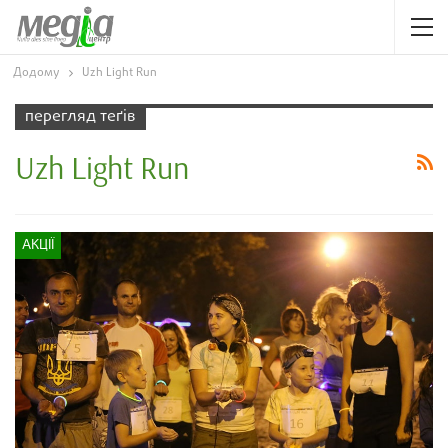
Додому
Uzh Light Run
перегляд теґів
Uzh Light Run
АКЦІЇ