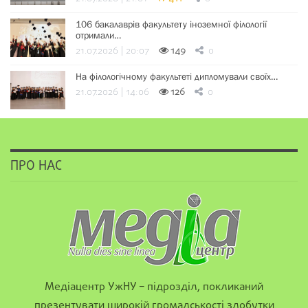
106 бакалаврів факультету іноземної філології
отримали…
21.07.2026 | 20:07
149
0
На філологічному факультеті дипломували своїх…
21.07.2026 | 14:06
126
0
ПРО НАС
Медіацентр УжНУ – підрозділ, покликаний
презентувати широкій громадськості здобутки