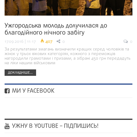
Ужгородська молодь долучилася до
благодійного нічного забігу
17.09.2016 | 11:17
407
0
0
За результатами змагань визначили кращих серед чоловіків та
жінок у трьох вікових категоріях, кожного з переможців
нагородили грамотами і призами, а зібрані 450 грн передадуть
на ліки нашим військовим
ДОКЛАДНІШЕ...
МИ У FACEBOOK
УЖНУ В YOUTUBE – ПІДПИШИСЬ!