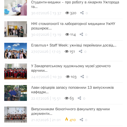
Студенти-медики – про роботу в лікарнях Ужгорода
та…
30.07.2026 | 13:37
320
0
ННІ стоматології та лабораторної медицини УжНУ
розширює…
30.07.2026 | 13:19
114
0
Erasmus+ Staff Week: ужнівці переймали досвід…
27.07.2026 | 17:03
151
0
У Закарпатському художньому музеї урочисто
вручили…
24.07.2026 | 10:39
103
0
Лави офіцерів запасу поповнили 13 випускників
кафедри…
22.07.2026 | 15:51
63
0
Випускникам біологічного факультету вручили
документи…
21.07.2026 | 21:01
410
0