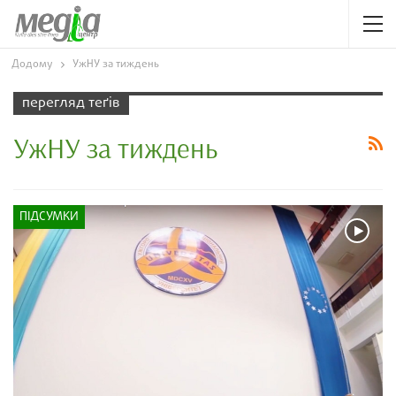
Додому
УжНУ за тиждень
перегляд теґів
УжНУ за тиждень
ПІДСУМКИ