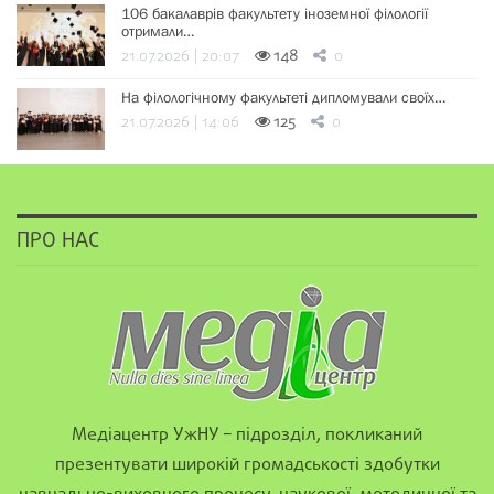
106 бакалаврів факультету іноземної філології
отримали…
21.07.2026 | 20:07
148
0
На філологічному факультеті дипломували своїх…
21.07.2026 | 14:06
125
0
ПРО НАС
Медіацентр УжНУ – підрозділ, покликаний
презентувати широкій громадськості здобутки