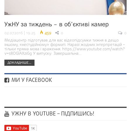
УжНУ за тиждень – в об’єктиві камер
02.07.2016 | 19:25
459
0
0
Медіацентр підготував для вас відеопідсумки тижня в дещо
іншому, «нестудійному» форматі. Наразі жодних інтерпретацій –
тільки пряма мова і враження. https://www.youtube.com/watch?
v=s8OGlAXziGg У випуску: Завершальна…
ДОКЛАДНІШЕ...
МИ У FACEBOOK
УЖНУ В YOUTUBE – ПІДПИШИСЬ!