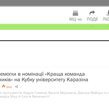
МЦ-10
ПОДІЇ
ЛЮ
ремогли в номінації «Краща команда
иків» на Кубку університету Каразіна
924
0
х програмістів Андрія Симкіна, Василя Меренича, Дмитра Майора та ї
андра Міцу й Сергія Вапнічного!