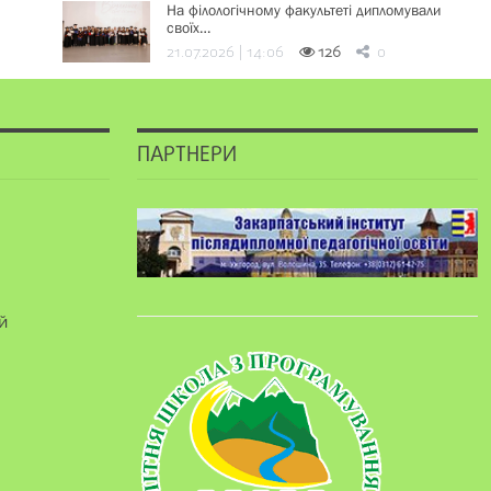
На філологічному факультеті дипломували
своїх…
21.07.2026 | 14:06
126
0
ПАРТНЕРИ
й