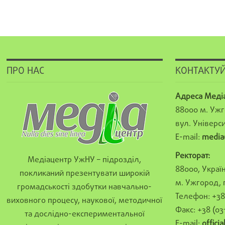
ПРО НАС
КОНТАКТУЙ
Адреса Меді
88000 м. Ужг
вул. Універси
E-mail:
media
Ректорат:
Медіацентр УжНУ – підрозділ,
88000, Україн
покликаний презентувати широкій
м. Ужгород, 
громадськості здобутки навчально-
Телефон: +38 
виховного процесу, наукової, методичної
Факс: +38 (03
та дослідно-експериментальної
E-mail:
offici