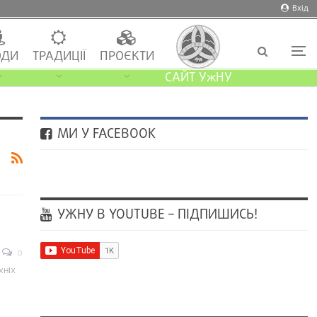
Вхід
ДИ
ТРАДИЦІЇ
ПРОЄКТИ
САЙТ УжНУ
МИ У FACEBOOK
УЖНУ В YOUTUBE – ПІДПИШИСЬ!
0
хніх