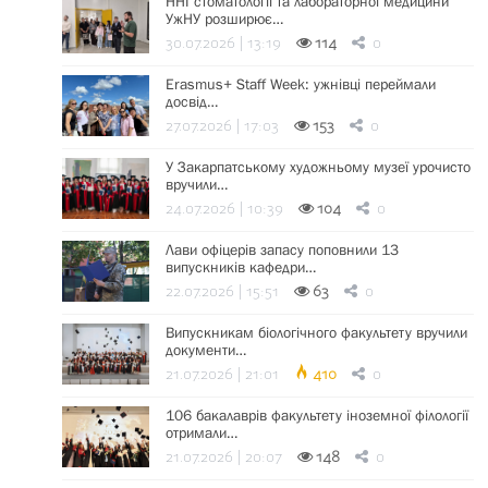
ННІ стоматології та лабораторної медицини
УжНУ розширює…
30.07.2026 | 13:19
114
0
Erasmus+ Staff Week: ужнівці переймали
досвід…
27.07.2026 | 17:03
153
0
У Закарпатському художньому музеї урочисто
вручили…
24.07.2026 | 10:39
104
0
Лави офіцерів запасу поповнили 13
випускників кафедри…
22.07.2026 | 15:51
63
0
Випускникам біологічного факультету вручили
документи…
21.07.2026 | 21:01
410
0
106 бакалаврів факультету іноземної філології
отримали…
21.07.2026 | 20:07
148
0