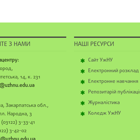
ТЕ З НАМИ
НАШІ РЕСУРСИ
ацентру:
Сайт УжНУ
ород,
Електронний розклад
тетська, 14, к. 231
Електронне навчання
@uzhnu.edu.ua
Репозитарій публікаці
Журналістика
а, Закарпатська обл.,
Коледж УжНУ
пл. Народна, 3
(03122) 3-33-41
122) 3-42-02
al@uzhnu.edu.ua