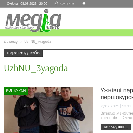
Контакти
Субота | 08.08.2026 | 20:00
Додому
UzhNU_3yagoda
перегляд теґів
UzhNU_3yagoda
Ужнівці пе
КОНКУРСИ
першокурсн
27.02.2021 | 10:12
Вітаємо майбутні
тренерів ‒ Олекс
ДОКЛАДНІШЕ...