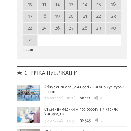
10
11
12
13
14
15
16
17
18
19
20
21
22
23
24
25
26
27
28
29
30
31
« Лип
СТРІЧКА ПУБЛІКАЦІЙ
Абітурієнти спеціальності «Фізична культура і
спорт»…
30.07.2026 | 15:38
121
0
Студенти-медики – про роботу в лікарнях
Ужгорода та…
30.07.2026 | 13:37
325
0