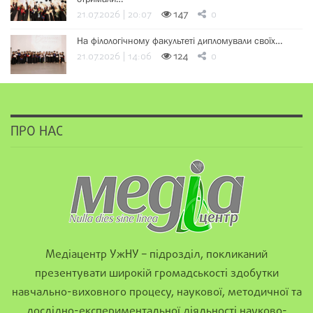
21.07.2026 | 20:07
147
0
На філологічному факультеті дипломували своїх…
21.07.2026 | 14:06
124
0
ПРО НАС
Медіацентр УжНУ – підрозділ, покликаний
презентувати широкій громадськості здобутки
навчально-виховного процесу, наукової, методичної та
дослідно-експериментальної діяльності науково-