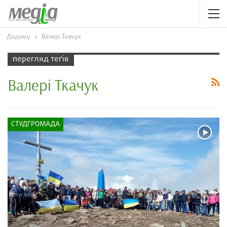
Додому
Валері Ткачук
перегляд теґів
Валері Ткачук
СТУДГРОМАДА