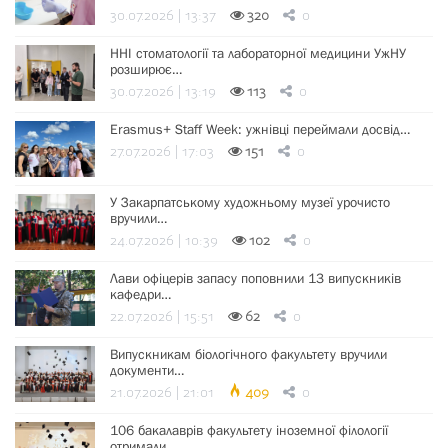
30.07.2026 | 13:37
320
0
ННІ стоматології та лабораторної медицини УжНУ
розширює…
30.07.2026 | 13:19
113
0
Erasmus+ Staff Week: ужнівці переймали досвід…
27.07.2026 | 17:03
151
0
У Закарпатському художньому музеї урочисто
вручили…
24.07.2026 | 10:39
102
0
Лави офіцерів запасу поповнили 13 випускників
кафедри…
22.07.2026 | 15:51
62
0
Випускникам біологічного факультету вручили
документи…
21.07.2026 | 21:01
409
0
106 бакалаврів факультету іноземної філології
отримали…