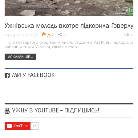
Ужнівська молодь вкотре підкорила Говерлу
24.09.2017 | 12:51
792
0
0
Після четвертого сходження число студентів УжНУ, які підкорили
найвищу точку України, сягнуло 1200
ДОКЛАДНІШЕ...
МИ У FACEBOOK
УЖНУ В YOUTUBE – ПІДПИШИСЬ!