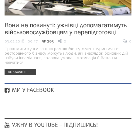
Вони не покинуті: ужнівці допомагатимуть
військовослужбовцям у перепідготовці
03.02.2018 | 09:17
293
0
0
Проходити курси за програмою Менеджмент туристично-
ресторанного бізнесу можуть і люди, які внаслідок бойових дій
набули інвалідності, головна умова – мотивація й бажання
навчатися
ДОКЛАДНІШЕ...
МИ У FACEBOOK
УЖНУ В YOUTUBE – ПІДПИШИСЬ!