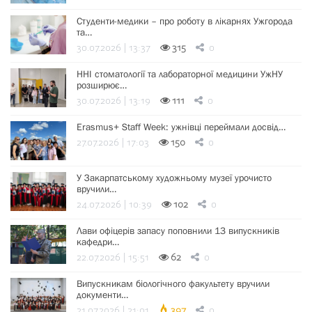
Студенти-медики – про роботу в лікарнях Ужгорода
та…
30.07.2026 | 13:37
315
0
ННІ стоматології та лабораторної медицини УжНУ
розширює…
30.07.2026 | 13:19
111
0
Erasmus+ Staff Week: ужнівці переймали досвід…
27.07.2026 | 17:03
150
0
У Закарпатському художньому музеї урочисто
вручили…
24.07.2026 | 10:39
102
0
Лави офіцерів запасу поповнили 13 випускників
кафедри…
22.07.2026 | 15:51
62
0
Випускникам біологічного факультету вручили
документи…
21.07.2026 | 21:01
397
0