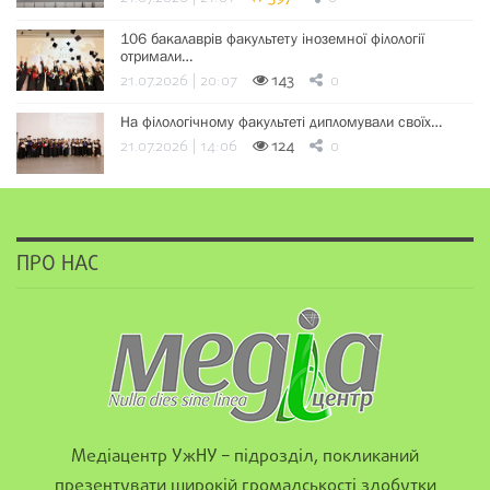
106 бакалаврів факультету іноземної філології
отримали…
21.07.2026 | 20:07
143
0
На філологічному факультеті дипломували своїх…
21.07.2026 | 14:06
124
0
ПРО НАС
Медіацентр УжНУ – підрозділ, покликаний
презентувати широкій громадськості здобутки