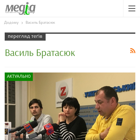
Додому
Василь Братасюк
перегляд теґів
Василь Братасюк
АКТУАЛЬНО