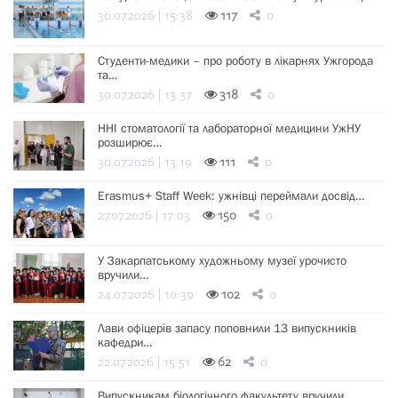
30.07.2026 | 15:38
117
0
Студенти-медики – про роботу в лікарнях Ужгорода
та…
30.07.2026 | 13:37
318
0
ННІ стоматології та лабораторної медицини УжНУ
розширює…
30.07.2026 | 13:19
111
0
Erasmus+ Staff Week: ужнівці переймали досвід…
27.07.2026 | 17:03
150
0
У Закарпатському художньому музеї урочисто
вручили…
24.07.2026 | 10:39
102
0
Лави офіцерів запасу поповнили 13 випускників
кафедри…
22.07.2026 | 15:51
62
0
Випускникам біологічного факультету вручили