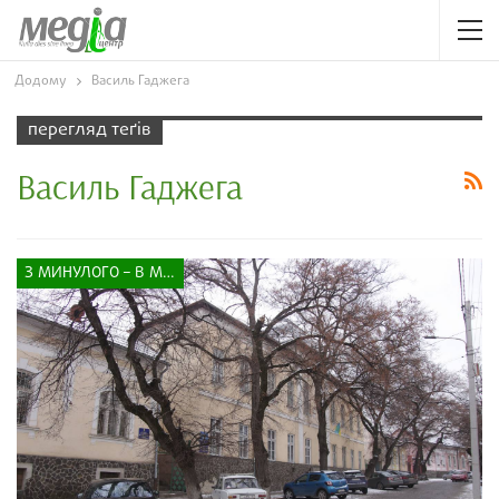
Додому
Василь Гаджега
перегляд теґів
Василь Гаджега
З МИНУЛОГО – В МАЙБУТНЄ