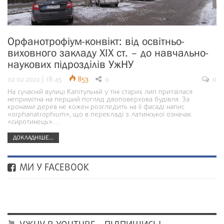
Орфанотрофіум-конвікт: від освітньо-
виховного закладу ХІХ ст. – до навчально-
наукових підрозділів УжНУ
02.02.2022 | 18:45
853
0
0
На сучасній вулиці Капітульній у тіні старих лип притаїлася
непримітна на перший погляд двоповерхова будівля. За
кронами дерев не кожен розгледить на її фасаді напис
«orphanatrophium», що в перекладі з латинської означає
«сиротинець».…
ДОКЛАДНІШЕ...
МИ У FACEBOOK