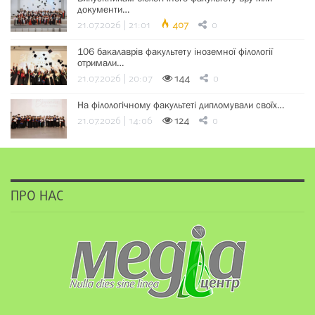
документи…
21.07.2026 | 21:01
407
0
106 бакалаврів факультету іноземної філології
отримали…
21.07.2026 | 20:07
144
0
На філологічному факультеті дипломували своїх…
21.07.2026 | 14:06
124
0
ПРО НАС