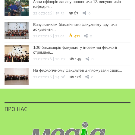
Лави офіцерів запасу поповнили 13 випускників
кафедри…
22.07.2026 | 15:51
63
0
Випускникам біологічного факультету вручили
документи…
21.07.2026 | 21:01
411
0
106 бакалаврів факультету іноземної філології
отримали…
21.07.2026 | 20:07
149
0
На філологічному факультеті дипломували своїх…
21.07.2026 | 14:06
126
0
ПРО НАС