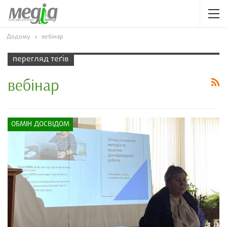
Додому
вебінар
перегляд теґів
вебінар
ОБМІН ДОСВІДОМ