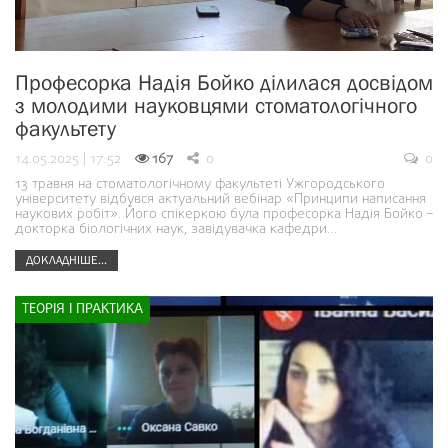
Професорка Надія Бойко ділилася досвідом
з молодими науковцями стоматологічного
факультету
14.05.2025 | 17:52
167
0
0
13 травня на стоматологічному факультеті Ужгородського
університету відбувся актуальний вебінар «Принципи написання
наукових робіт». Його спікеркою була професорка Надія Бойко –
докторка біологічних наук, завідувачка кафедри…
ДОКЛАДНІШЕ...
ТЕОРІЯ І ПРАКТИКА