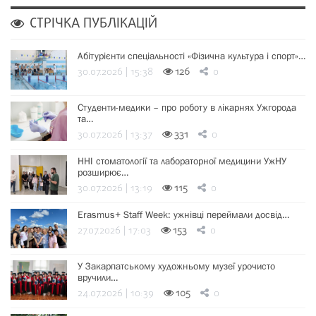
СТРІЧКА ПУБЛІКАЦІЙ
Абітурієнти спеціальності «Фізична культура і спорт»…
30.07.2026 | 15:38
126
0
Студенти-медики – про роботу в лікарнях Ужгорода
та…
30.07.2026 | 13:37
331
0
ННІ стоматології та лабораторної медицини УжНУ
розширює…
30.07.2026 | 13:19
115
0
Erasmus+ Staff Week: ужнівці переймали досвід…
27.07.2026 | 17:03
153
0
У Закарпатському художньому музеї урочисто
вручили…
24.07.2026 | 10:39
105
0