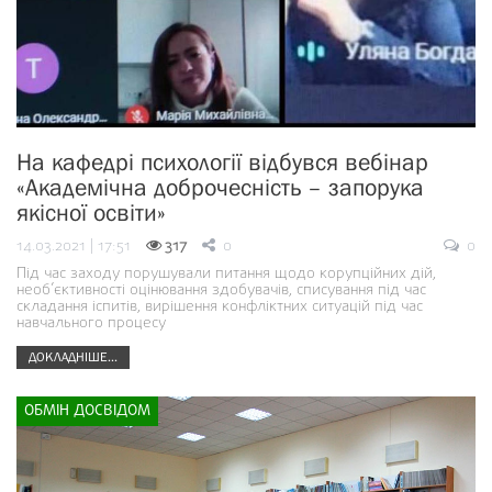
На кафедрі психології відбувся вебінар
«Академічна доброчесність – запорука
якісної освіти»
14.03.2021 | 17:51
317
0
0
Під час заходу порушували питання щодо корупційних дій,
необ’єктивності оцінювання здобувачів, списування під час
складання іспитів, вирішення конфліктних ситуацій під час
навчального процесу
ДОКЛАДНІШЕ...
ОБМІН ДОСВІДОМ