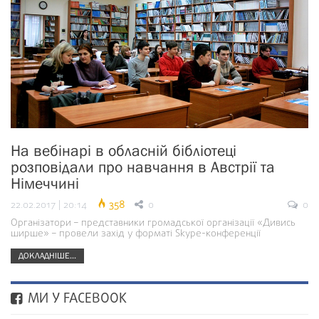
На вебінарі в обласній бібліотеці
розповідали про навчання в Австрії та
Німеччині
22.02.2017 | 20:14
358
0
0
Організатори – представники громадської організації «Дивись
ширше» – провели захід у форматі Skype-конференції
ДОКЛАДНІШЕ...
МИ У FACEBOOK