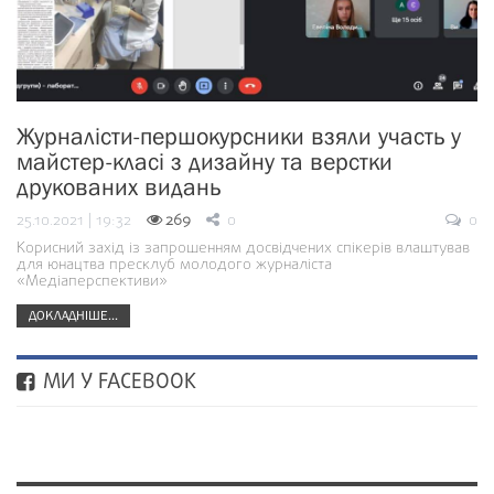
Журналісти-першокурсники взяли участь у
майстер-класі з дизайну та верстки
друкованих видань
25.10.2021 | 19:32
269
0
0
Корисний захід із запрошенням досвідчених спікерів влаштував
для юнацтва пресклуб молодого журналіста
«Медіаперспективи»
ДОКЛАДНІШЕ...
МИ У FACEBOOK