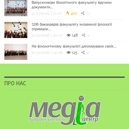
Випускникам біологічного факультету вручили
документи…
21.07.2026 | 21:01
410
0
106 бакалаврів факультету іноземної філології
отримали…
21.07.2026 | 20:07
148
0
На філологічному факультеті дипломували своїх…
21.07.2026 | 14:06
125
0
ПРО НАС