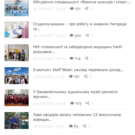
Абітурієнти спеціальності «Фізична культура і спорт»…
30.07.2026 | 15:38
121
0
Студенти-медики – про роботу в лікарнях Ужгорода
та…
30.07.2026 | 13:37
320
0
ННІ стоматології та лабораторної медицини УжНУ
розширює…
30.07.2026 | 13:19
114
0
Erasmus+ Staff Week: ужнівці переймали досвід…
27.07.2026 | 17:03
151
0
У Закарпатському художньому музеї урочисто
вручили…
24.07.2026 | 10:39
103
0
Лави офіцерів запасу поповнили 13 випускників
кафедри…
22.07.2026 | 15:51
63
0