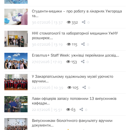
Студенти-медики – про роботу в лікарнях Ужгорода
та…
30.07.2026 | 13:37
332
0
ННІ стоматології та лабораторної медицини УжНУ
розширює…
30.07.2026 | 13:19
115
0
Erasmus+ Staff Week: ужнівці переймали досвід…
27.07.2026 | 17:03
153
0
У Закарпатському художньому музеї урочисто
вручили…
24.07.2026 | 10:39
105
0
Лави офіцерів запасу поповнили 13 випускників
кафедри…
22.07.2026 | 15:51
63
0
Випускникам біологічного факультету вручили
документи…