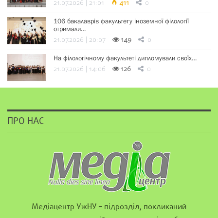
21.07.2026 | 21:01
411
0
106 бакалаврів факультету іноземної філології
отримали…
21.07.2026 | 20:07
149
0
На філологічному факультеті дипломували своїх…
21.07.2026 | 14:06
126
0
ПРО НАС
Медіацентр УжНУ – підрозділ, покликаний