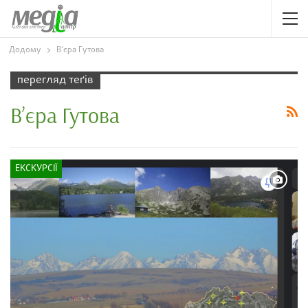
Додому
В’єра Гутова
перегляд теґів
В’єра Гутова
ЕКСКУРСІЇ