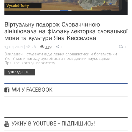
Віртуальну подорож Словаччиною
зініціювала на філфаку лекторка словацької
мови та культури Яна Кесселова
13.04.2021 | 18:26
339
0
0
Викладачі і студенти відділення словакістики й богемістики
УжНУ мали нагоду зустрітися з провідними науковцями
Пряшівського університету
ДОКЛАДНІШЕ...
МИ У FACEBOOK
УЖНУ В YOUTUBE – ПІДПИШИСЬ!