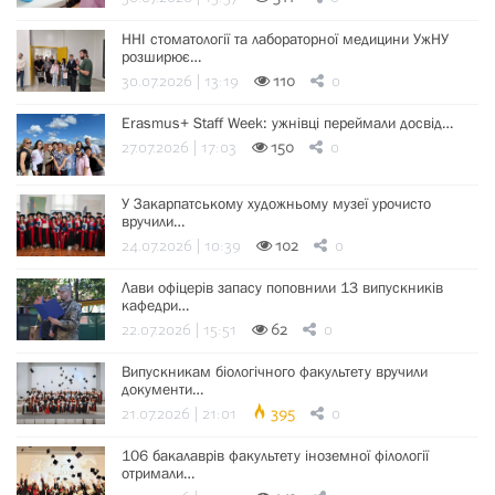
ННІ стоматології та лабораторної медицини УжНУ
розширює…
30.07.2026 | 13:19
110
0
Erasmus+ Staff Week: ужнівці переймали досвід…
27.07.2026 | 17:03
150
0
У Закарпатському художньому музеї урочисто
вручили…
24.07.2026 | 10:39
102
0
Лави офіцерів запасу поповнили 13 випускників
кафедри…
22.07.2026 | 15:51
62
0
Випускникам біологічного факультету вручили
документи…
21.07.2026 | 21:01
395
0
106 бакалаврів факультету іноземної філології
отримали…