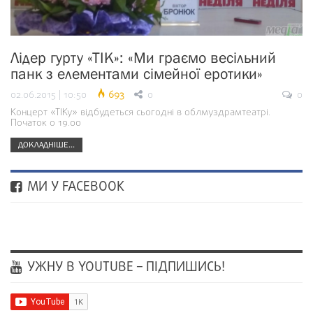
Лідер гурту «ТІК»: «Ми граємо весільний
панк з елементами сімейної еротики»
02.06.2015 | 10:50
693
0
0
Концерт «ТІКу» відбудеться сьогодні в облмуздрамтеатрі.
Початок о 19.00
ДОКЛАДНІШЕ...
МИ У FACEBOOK
УЖНУ В YOUTUBE – ПІДПИШИСЬ!