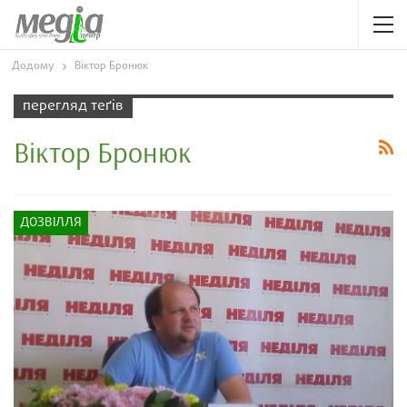
Додому
Віктор Бронюк
перегляд теґів
Віктор Бронюк
ДОЗВІЛЛЯ