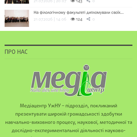
21.07.2026 | 20:07
143
0
На філологічному факультеті дипломували своїх…
21.07.2026 | 14:06
124
0
ПРО НАС
Медіацентр УжНУ – підрозділ, покликаний
презентувати широкій громадськості здобутки
навчально-виховного процесу, наукової, методичної та
дослідно-експериментальної діяльності науково-