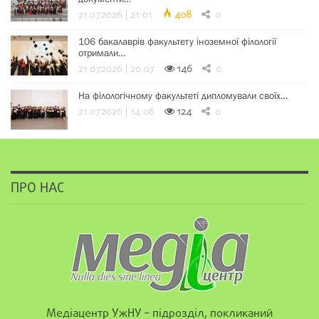
21.07.2026 | 21:01
408
0
106 бакалаврів факультету іноземної філології
отримали…
21.07.2026 | 20:07
146
0
На філологічному факультеті дипломували своїх…
21.07.2026 | 14:06
124
0
ПРО НАС
Медіацентр УжНУ – підрозділ, покликаний