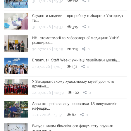
30.07.2026 | 15:38
118
0
Студенти-медики – про роботу в лікарнях Ужгорода
та…
30.07.2026 | 13:37
319
0
ННІ стоматології та лабораторної медицини УжНУ
розширює…
30.07.2026 | 13:19
113
0
Erasmus+ Staff Week: ужнівці переймали досвід…
27.07.2026 | 17:03
151
0
У Закарпатському художньому музеї урочисто
вручили…
24.07.2026 | 10:39
102
0
Лави офіцерів запасу поповнили 13 випускників
кафедри…
22.07.2026 | 15:51
62
0
Випускникам біологічного факультету вручили
документи…