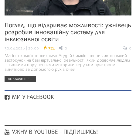
Погляд, що відкриває можливості: ужнівець
розробив інноваційну систему для
інклюзивної освіти
30.04.2026 | 20:00
374
0
0
Магістр комп’ютерних наук Андрій Симкін створив автономний
застосунок на базі віртуальної реальності, який дозволяє людям
із тяжкими порушеннями моторики керувати пристроєм
винятково за допомогою рухів очей
ДОКЛАДНІШЕ...
МИ У FACEBOOK
УЖНУ В YOUTUBE – ПІДПИШИСЬ!