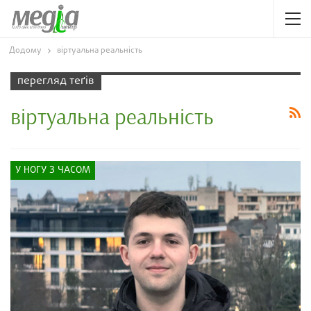
Додому
віртуальна реальність
перегляд теґів
віртуальна реальність
У НОГУ З ЧАСОМ