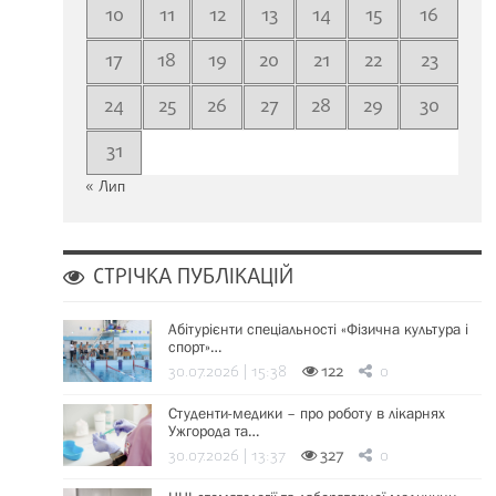
10
11
12
13
14
15
16
17
18
19
20
21
22
23
24
25
26
27
28
29
30
31
« Лип
СТРІЧКА ПУБЛІКАЦІЙ
Абітурієнти спеціальності «Фізична культура і
спорт»…
30.07.2026 | 15:38
122
0
Студенти-медики – про роботу в лікарнях
Ужгорода та…
30.07.2026 | 13:37
327
0