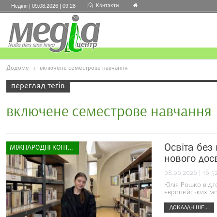
Контакти
Неділя | 09.08.2026 | 09:28
Додому
включене семестрове навчання
перегляд теґів
включене семестрове навчання
Освіта без
МІЖНАРОДНІ КОНТАКТИ
нового досв
08.06.2026 | 16:5
Юлія Рошко відт
європейських мо
ДОКЛАДНІШЕ...