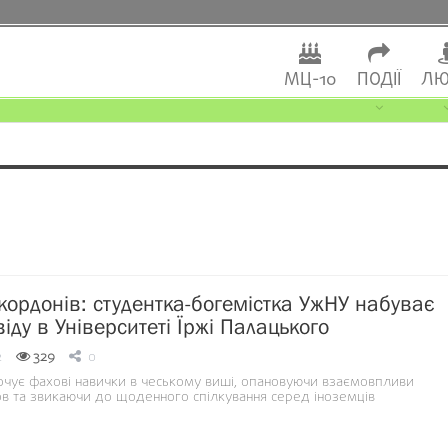
МЦ-10
ПОДІЇ
ЛЮ
 кордонів: студентка-богемістка УжНУ набуває
іду в Університеті Їржі Палацького
2
329
0
очує фахові навички в чеському виші, опановуючи взаємовпливи
в та звикаючи до щоденного спілкування серед іноземців