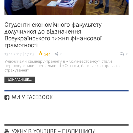
Студенти економічного факультету
долучилися до відзначення
Всеукраїнського тижня фінансової
грамотності
13.11.2017 | 17:05
544
0
0
Учасниками семінару-тренінгу в «Комінвестбанку» стали
першокурсники спеціальності «Фінанси, банківська справа та
страхування»
ДОКЛАДНІШЕ...
МИ У FACEBOOK
УЖНУ В YOUTUBE – ПІДПИШИСЬ!