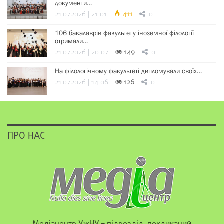
документи…
21.07.2026 | 21:01
411
0
106 бакалаврів факультету іноземної філології
отримали…
21.07.2026 | 20:07
149
0
На філологічному факультеті дипломували своїх…
21.07.2026 | 14:06
126
0
ПРО НАС