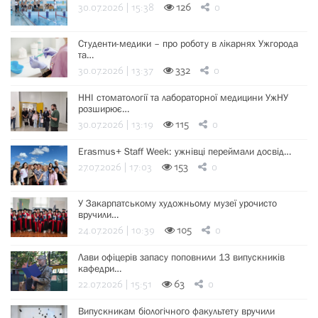
30.07.2026 | 15:38
126
0
Студенти-медики – про роботу в лікарнях Ужгорода
та…
30.07.2026 | 13:37
332
0
ННІ стоматології та лабораторної медицини УжНУ
розширює…
30.07.2026 | 13:19
115
0
Erasmus+ Staff Week: ужнівці переймали досвід…
27.07.2026 | 17:03
153
0
У Закарпатському художньому музеї урочисто
вручили…
24.07.2026 | 10:39
105
0
Лави офіцерів запасу поповнили 13 випускників
кафедри…
22.07.2026 | 15:51
63
0
Випускникам біологічного факультету вручили