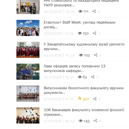
ННІ стоматології та лабораторної медицини
УжНУ розширює…
30.07.2026 | 13:19
111
0
Erasmus+ Staff Week: ужнівці переймали
досвід…
27.07.2026 | 17:03
150
0
У Закарпатському художньому музеї урочисто
вручили…
24.07.2026 | 10:39
102
0
Лави офіцерів запасу поповнили 13
випускників кафедри…
22.07.2026 | 15:51
62
0
Випускникам біологічного факультету вручили
документи…
21.07.2026 | 21:01
397
0
106 бакалаврів факультету іноземної філології
отримали…
21.07.2026 | 20:07
143
0