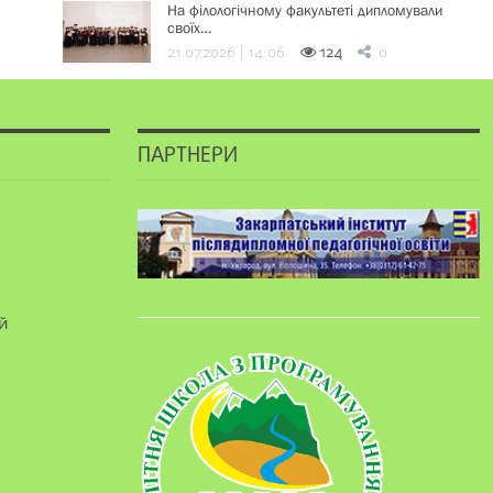
На філологічному факультеті дипломували
своїх…
21.07.2026 | 14:06
124
0
ПАРТНЕРИ
й