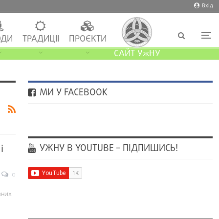
Вхід
ДИ
ТРАДИЦІЇ
ПРОЄКТИ
САЙТ УжНУ
МИ У FACEBOOK
УЖНУ В YOUTUBE – ПІДПИШИСЬ!
і
0
зних