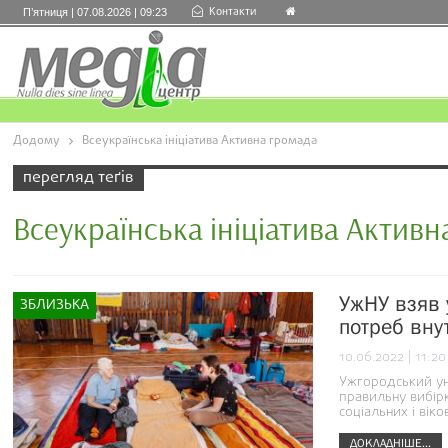
Контакти
П’ятниця | 07.08.2026 | 09:23
Додому
Всеукраїнська ініціатива Активна громада
перегляд теґів
Всеукраїнська ініціатива Активн
УжНУ взяв 
ЗБЛИЗЬКА
потреб вну
10.06.2022 | 11:20
Ужгородський ун
правильну вибірк
соціальних і вік
ДОКЛАДНІШЕ...