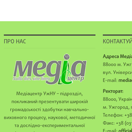
ПРО НАС
КОНТАКТУЙ
Адреса Меді
88000 м. Ужг
вул. Універси
E-mail:
media
Ректорат:
Медіацентр УжНУ – підрозділ,
88000, Україн
покликаний презентувати широкій
м. Ужгород, 
громадськості здобутки навчально-
Телефон: +38 
виховного процесу, наукової, методичної
Факс: +38 (03
та дослідно-експериментальної
E-mail:
offici