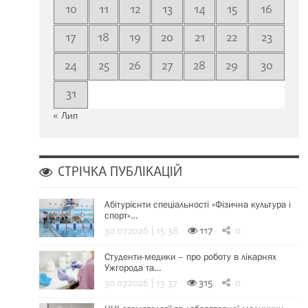
10
11
12
13
14
15
16
17
18
19
20
21
22
23
24
25
26
27
28
29
30
31
« Лип
СТРІЧКА ПУБЛІКАЦІЙ
Абітурієнти спеціальності «Фізична культура і
спорт»…
30.07.2026 | 15:38
117
0
Студенти-медики – про роботу в лікарнях
Ужгорода та…
30.07.2026 | 13:37
315
0