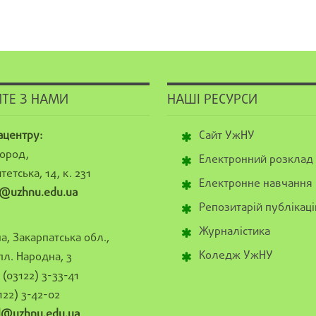
ТЕ З НАМИ
НАШІ РЕСУРСИ
ацентру:
Сайт УжНУ
ород,
Електронний розклад
тетська, 14, к. 231
Електронне навчання
@uzhnu.edu.ua
Репозитарій публікаці
Журналістика
а, Закарпатська обл.,
Коледж УжНУ
пл. Народна, 3
(03122) 3-33-41
122) 3-42-02
al@uzhnu.edu.ua