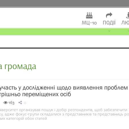
МЦ-10
ПОДІЇ
ЛЮ
а громада
участь у дослідженні щодо виявлення проблем 
трішньо переміщених осіб
163
0
іверситет організував пошук і добір респондентів, щоб забезпечити
у, адже фокус-групи складалися з представників та представниць рі
ових категорій обох статей