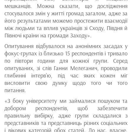
мешканців. Можна сказати, що дослідження
стосувалося змін у житті громад загалом, адже за
його результатами можемо простежити взаємодії
між людьми та вплив українців зі Сходу, Півдня й
Півночі країни на громади Заходу».
Опитування відбувалося на анонімних засадах у
фокус-групах із близько 15 респондентів і тривало
по півтори години для кожної групи. Серед
опитуваних, зі слів Ганни Мелеганич, проводили
глибинні інтерв’ю, під час яких кожен міг
висловити свою думку щодо того чи того
питання.
«З боку університету ми займалися пошуком та
добором респондентів, щоб забезпечити
правильну вибірку, адже групи складалися з
представників та представниць різних соціальних
і вікових категорій обох статей. До нас, власне,