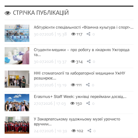
СТРІЧКА ПУБЛІКАЦІЙ
Абітурієнти спеціальності «Фізична культура і спорт»…
30.07.2026 | 15:38
117
0
Студенти-медики – про роботу в лікарнях Ужгорода
та…
30.07.2026 | 13:37
314
0
ННІ стоматології та лабораторної медицини УжНУ
розширює…
30.07.2026 | 13:19
111
0
Erasmus+ Staff Week: ужнівці переймали досвід…
27.07.2026 | 17:03
150
0
У Закарпатському художньому музеї урочисто
вручили…
24.07.2026 | 10:39
102
0