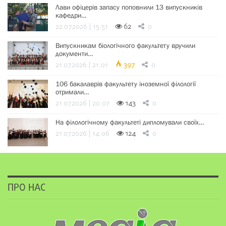
Лави офіцерів запасу поповнили 13 випускників
кафедри…
22.07.2026 | 15:51
62
0
Випускникам біологічного факультету вручили
документи…
21.07.2026 | 21:01
397
0
106 бакалаврів факультету іноземної філології
отримали…
21.07.2026 | 20:07
143
0
На філологічному факультеті дипломували своїх…
21.07.2026 | 14:06
124
0
ПРО НАС