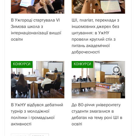
В Ужгороді стартувала VI
ШІ, плагіат, переклади з
Зимова школа з
іншомовних джерел без
інтернаціоналізації вищої
цитування: в УжНУ
освіти
провели круглий стіл з
питань академічної
доброчесності
КОНКУРСИ
КОНКУРСИ
В УжНУ відбувся дебатний
До 80-річчя університету
турнір з молодіжної
студенти змагалися в
політики і громадської
дебатах на тему ролі ШІ в
активності
освіті