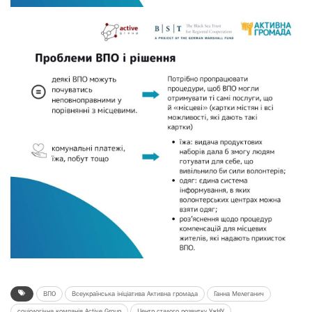
ВПО
Всеукраїнська ініціатива Активна громада
Ганна Мелеганич
соціологічна компанія Active Group
Центр сталого розвитку УжНУ