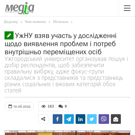
Додому
Чим живемо
Зблизька
УжНУ взяв участь у дослідженні
щодо виявлення проблем і потреб
внутрішньо переміщених осіб
Ужгородський університет організував пошук і
добір респондентів, щоб забезпечити
правильну вибірку, адже фокус-групи
складалися з представників та представниць
різних соціальних і вікових категорій обох
статей
10.06.2022
163
0