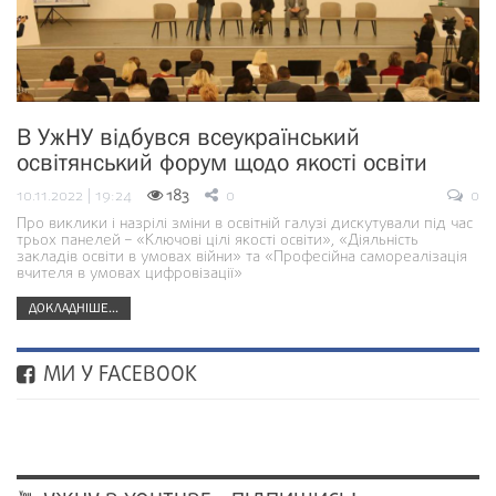
В УжНУ відбувся всеукраїнський
освітянський форум щодо якості освіти
10.11.2022 | 19:24
183
0
0
Про виклики і назрілі зміни в освітній галузі дискутували під час
трьох панелей – «Ключові цілі якості освіти», «Діяльність
закладів освіти в умовах війни» та «Професійна самореалізація
вчителя в умовах цифровізації»
ДОКЛАДНІШЕ...
МИ У FACEBOOK