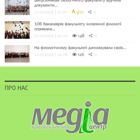
Випускникам біологічного факультету вручили
документи…
21.07.2026 | 21:01
410
0
106 бакалаврів факультету іноземної філології
отримали…
21.07.2026 | 20:07
148
0
На філологічному факультеті дипломували своїх…
21.07.2026 | 14:06
126
0
ПРО НАС