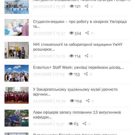
30.07.2026 | 15:38
121
0
Студенти-медики – про роботу в лікарнях Ужгорода
та…
30.07.2026 | 13:37
324
0
ННІ стоматології та лабораторної медицини УжНУ
розширює…
30.07.2026 | 13:19
114
0
Erasmus+ Staff Week: ужнівці переймали досвід…
27.07.2026 | 17:03
153
0
У Закарпатському художньому музеї урочисто
вручили…
24.07.2026 | 10:39
104
0
Лави офіцерів запасу поповнили 13 випускників
кафедри…
22.07.2026 | 15:51
63
0