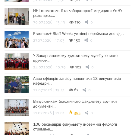
ННІ стоматології та лабораторної медицини УжНУ
розширює…
30.07.2026 | 13:19
110
0
Erasmus+ Staff Week: ужнівці переймали досвід…
27.07.2026 | 17:03
150
0
У Закарпатському художньому музеї урочисто
вручили…
24.07.2026 | 10:39
102
0
Лави офіцерів запасу поповнили 13 випускників
кафедри…
22.07.2026 | 15:51
62
0
Випускникам біологічного факультету вручили
документи…
21.07.2026 | 21:01
395
0
106 бакалаврів факультету іноземної філології
отримали…