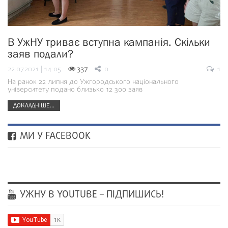
В УжНУ триває вступна кампанія. Скільки
заяв подали?
22.07.2021 | 14:05
337
0
1
На ранок 22 липня до Ужгородського національного
університету подано близько 12 300 заяв
ДОКЛАДНІШЕ...
МИ У FACEBOOK
УЖНУ В YOUTUBE – ПІДПИШИСЬ!