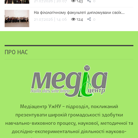
21.07.2026 | 20:07
143
0
На філологічному факультеті дипломували своїх…
21.07.2026 | 14:06
124
0
ПРО НАС
Медіацентр УжНУ – підрозділ, покликаний
презентувати широкій громадськості здобутки
навчально-виховного процесу, наукової, методичної та
дослідно-експериментальної діяльності науково-