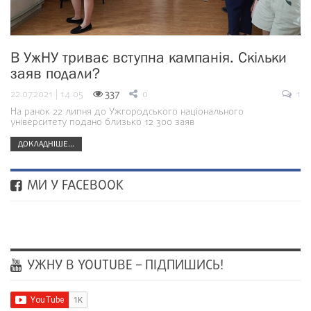
В УжНУ триває вступна кампанія. Скільки
заяв подали?
22.07.2021 | 14:05
337
0
1
На ранок 22 липня до Ужгородського національного
університету подано близько 12 300 заяв
ДОКЛАДНІШЕ...
МИ У FACEBOOK
УЖНУ В YOUTUBE – ПІДПИШИСЬ!