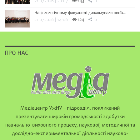
21.07.2026 | 20:07
143
0
На філологічному факультеті дипломували своїх…
21.07.2026 | 14:06
124
0
ПРО НАС
Медіацентр УжНУ – підрозділ, покликаний
презентувати широкій громадськості здобутки
навчально-виховного процесу, наукової, методичної та
дослідно-експериментальної діяльності науково-