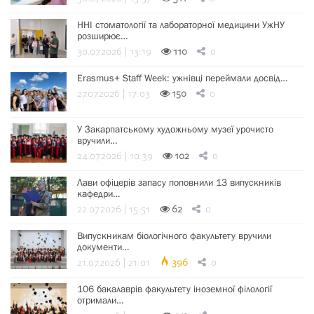
ННІ стоматології та лабораторної медицини УжНУ
розширює…
30.07.2026 | 13:19
110
0
Erasmus+ Staff Week: ужнівці переймали досвід…
27.07.2026 | 17:03
150
0
У Закарпатському художньому музеї урочисто
вручили…
24.07.2026 | 10:39
102
0
Лави офіцерів запасу поповнили 13 випускників
кафедри…
22.07.2026 | 15:51
62
0
Випускникам біологічного факультету вручили
документи…
21.07.2026 | 21:01
396
0
106 бакалаврів факультету іноземної філології
отримали…