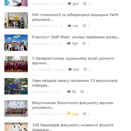
30.07.2026 | 13:37
307
0
ННІ стоматології та лабораторної медицини УжНУ
розширює…
30.07.2026 | 13:19
110
0
Erasmus+ Staff Week: ужнівці переймали досвід…
27.07.2026 | 17:03
150
0
У Закарпатському художньому музеї урочисто
вручили…
24.07.2026 | 10:39
102
0
Лави офіцерів запасу поповнили 13 випускників
кафедри…
22.07.2026 | 15:51
62
0
Випускникам біологічного факультету вручили
документи…
21.07.2026 | 21:01
394
0
106 бакалаврів факультету іноземної філології
отримали…