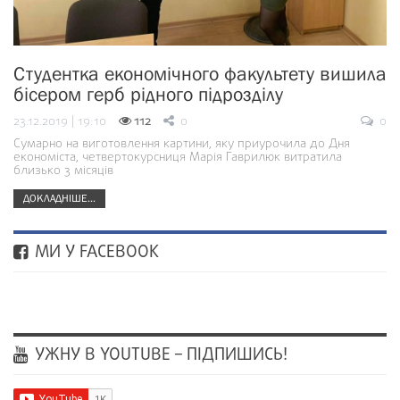
Студентка економічного факультету вишила
бісером герб рідного підрозділу
23.12.2019 | 19:10
112
0
0
Сумарно на виготовлення картини, яку приурочила до Дня
економіста, четвертокурсниця Марія Гаврилюк витратила
близько 3 місяців
ДОКЛАДНІШЕ...
МИ У FACEBOOK
УЖНУ В YOUTUBE – ПІДПИШИСЬ!