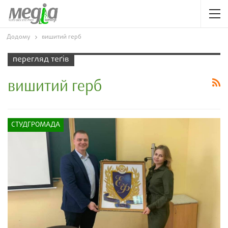
Додому
вишитий герб
перегляд теґів
вишитий герб
СТУДГРОМАДА