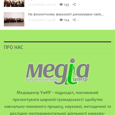
21.07.2026 | 20:07
143
0
На філологічному факультеті дипломували своїх…
21.07.2026 | 14:06
124
0
ПРО НАС
Медіацентр УжНУ – підрозділ, покликаний
презентувати широкій громадськості здобутки
навчально-виховного процесу, наукової, методичної та
дослідно-експериментальної діяльності науково-