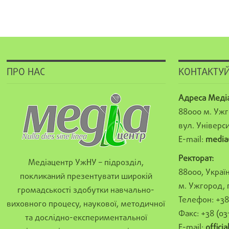
ПРО НАС
КОНТАКТУЙ
Адреса Меді
88000 м. Ужг
вул. Універси
E-mail:
media
Ректорат:
Медіацентр УжНУ – підрозділ,
88000, Україн
покликаний презентувати широкій
м. Ужгород, 
громадськості здобутки навчально-
Телефон: +38 
виховного процесу, наукової, методичної
Факс: +38 (03
та дослідно-експериментальної
E-mail:
offici