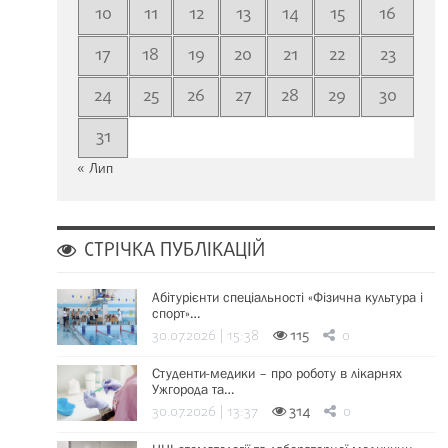
10
11
12
13
14
15
16
17
18
19
20
21
22
23
24
25
26
27
28
29
30
31
« Лип
СТРІЧКА ПУБЛІКАЦІЙ
Абітурієнти спеціальності «Фізична культура і
спорт»…
30.07.2026 | 15:38
115
0
Студенти-медики – про роботу в лікарнях
Ужгорода та…
30.07.2026 | 13:37
314
0