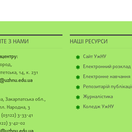
ТЕ З НАМИ
НАШІ РЕСУРСИ
ацентру:
Сайт УжНУ
ород,
Електронний розклад
тетська, 14, к. 231
Електронне навчання
@uzhnu.edu.ua
Репозитарій публікаці
Журналістика
а, Закарпатська обл.,
Коледж УжНУ
пл. Народна, 3
(03122) 3-33-41
122) 3-42-02
al@uzhnu.edu.ua