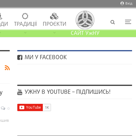
Вхід
ДИ
ТРАДИЦІЇ
ПРОЄКТИ
САЙТ УжНУ
МИ У FACEBOOK
УЖНУ В YOUTUBE – ПІДПИШИСЬ!
у
0
рушив