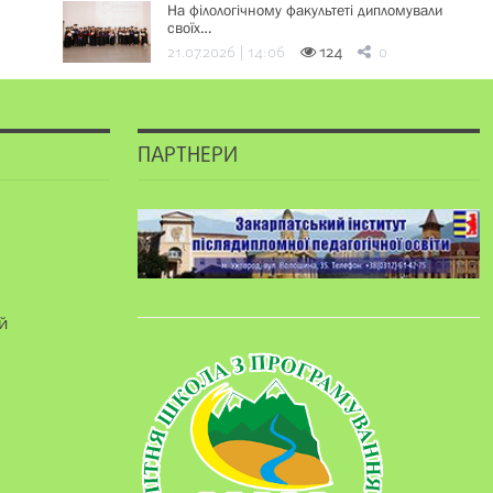
На філологічному факультеті дипломували
своїх…
21.07.2026 | 14:06
124
0
ПАРТНЕРИ
й