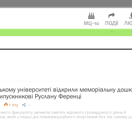
МЦ-10
ПОДІЇ
ЛЮ
ькому університеті відкрили меморіальну дошк
ипускникові Руслану Ференці
1 013
0
чного факультету увічнили пам'ять відомого громадського діяча й
на, який у перші дні повномасштабного вторгнення без тіні сумніву 