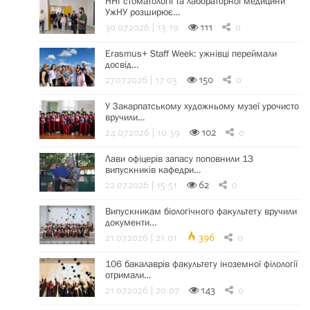
ННІ стоматології та лабораторної медицини
УжНУ розширює…
30.07.2026 | 13:19
111
0
Erasmus+ Staff Week: ужнівці переймали
досвід…
27.07.2026 | 17:03
150
0
У Закарпатському художньому музеї урочисто
вручили…
24.07.2026 | 10:39
102
0
Лави офіцерів запасу поповнили 13
випускників кафедри…
22.07.2026 | 15:51
62
0
Випускникам біологічного факультету вручили
документи…
21.07.2026 | 21:01
396
0
106 бакалаврів факультету іноземної філології
отримали…
21.07.2026 | 20:07
143
0