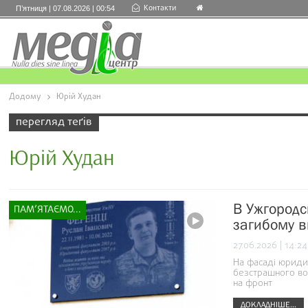
Контакти
П’ятниця | 07.08.2026 | 00:54
Додому
Юрій Худан
перегляд теґів
Юрій Худан
В Ужгородс
ПАМ’ЯТАЄМО...
загибому в
27.06.2026 | 14:24
На фасаді юриди
безстрашного вої
на фронт
ДОКЛАДНІШЕ...