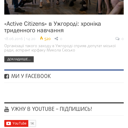
«Active Citizens» в Ужгороді: хроніка
триденного навчання
18.06.2016 | 14:20
520
0
0
Організації такого заходу в Ужгороді сприяв депутат міської
ради, аспірант юрфаку Микола Сюсько
ДОКЛАДНІШЕ...
МИ У FACEBOOK
УЖНУ В YOUTUBE – ПІДПИШИСЬ!