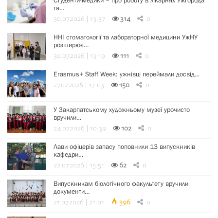
Студенти-медики – про роботу в лікарнях Ужгорода
та…
30.07.2026 | 13:37
314
0
ННІ стоматології та лабораторної медицини УжНУ
розширює…
30.07.2026 | 13:19
111
0
Erasmus+ Staff Week: ужнівці переймали досвід…
27.07.2026 | 17:03
150
0
У Закарпатському художньому музеї урочисто
вручили…
24.07.2026 | 10:39
102
0
Лави офіцерів запасу поповнили 13 випускників
кафедри…
22.07.2026 | 15:51
62
0
Випускникам біологічного факультету вручили
документи…
21.07.2026 | 21:01
396
0