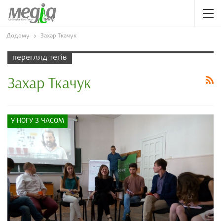
Додому
Захар Ткачук
перегляд теґів
Захар Ткачук
У НОГУ З ЧАСОМ