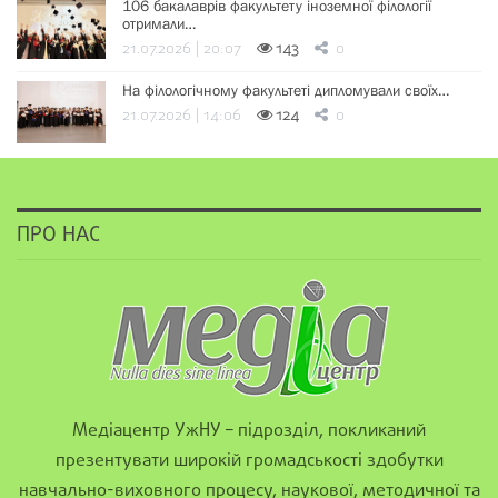
106 бакалаврів факультету іноземної філології
отримали…
21.07.2026 | 20:07
143
0
На філологічному факультеті дипломували своїх…
21.07.2026 | 14:06
124
0
ПРО НАС
Медіацентр УжНУ – підрозділ, покликаний
презентувати широкій громадськості здобутки
навчально-виховного процесу, наукової, методичної та