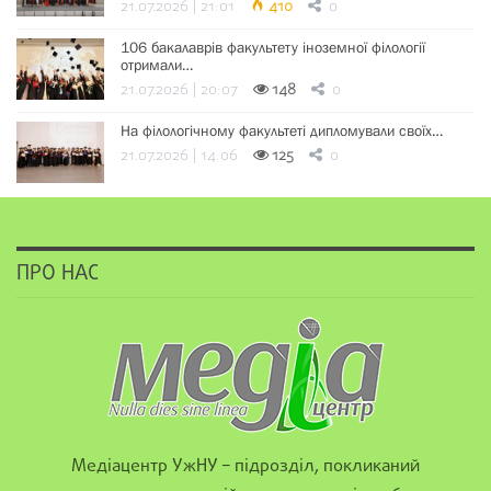
21.07.2026 | 21:01
410
0
106 бакалаврів факультету іноземної філології
отримали…
21.07.2026 | 20:07
148
0
На філологічному факультеті дипломували своїх…
21.07.2026 | 14:06
125
0
ПРО НАС
Медіацентр УжНУ – підрозділ, покликаний