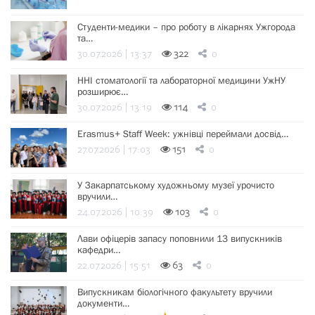
Студенти-медики – про роботу в лікарнях Ужгорода
та…
30.07.2026 | 13:37
322
0
ННІ стоматології та лабораторної медицини УжНУ
розширює…
30.07.2026 | 13:19
114
0
Erasmus+ Staff Week: ужнівці переймали досвід…
27.07.2026 | 17:03
151
0
У Закарпатському художньому музеї урочисто
вручили…
24.07.2026 | 10:39
103
0
Лави офіцерів запасу поповнили 13 випускників
кафедри…
22.07.2026 | 15:51
63
0
Випускникам біологічного факультету вручили
документи…