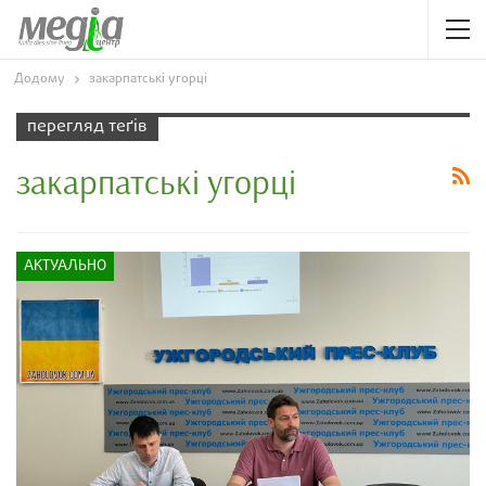
Додому
закарпатські угорці
перегляд теґів
закарпатські угорці
АКТУАЛЬНО