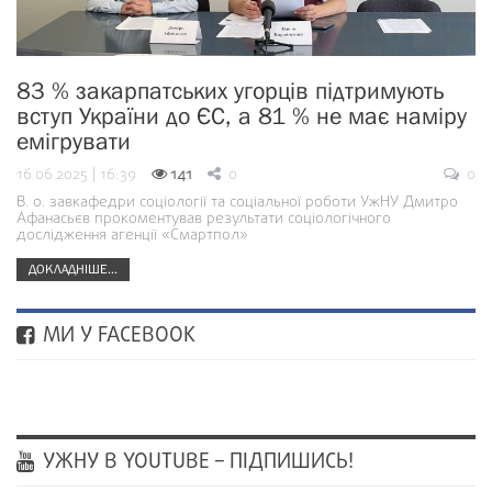
83 % закарпатських угорців підтримують
вступ України до ЄС, а 81 % не має наміру
емігрувати
16.06.2025 | 16:39
141
0
0
В. о. завкафедри соціології та соціальної роботи УжНУ Дмитро
Афанасьєв прокоментував результати соціологічного
дослідження агенції «Смартпол»
ДОКЛАДНІШЕ...
МИ У FACEBOOK
УЖНУ В YOUTUBE – ПІДПИШИСЬ!