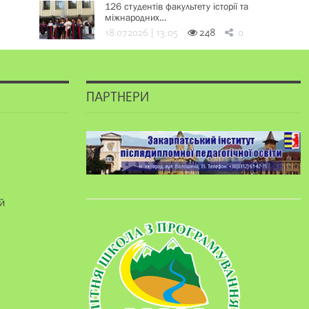
126 студентів факультету історії та
міжнародних…
18.07.2026 | 13:05
248
0
ПАРТНЕРИ
й