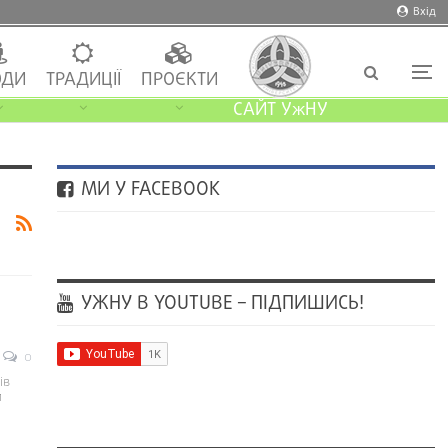
Вхід
ДИ
ТРАДИЦІЇ
ПРОЄКТИ
САЙТ УжНУ
МИ У FACEBOOK
УЖНУ В YOUTUBE – ПІДПИШИСЬ!
0
ів
и