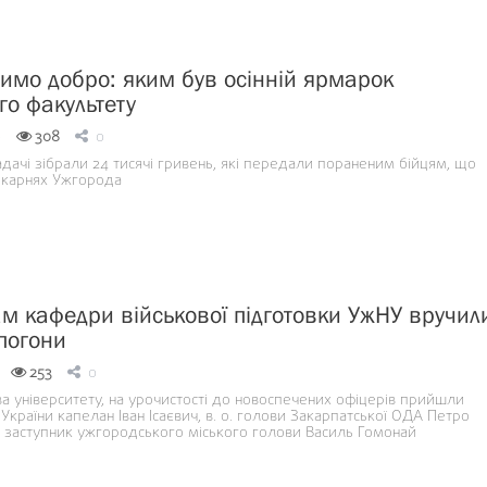
имо добро: яким був осінній ярмарок
го факультету
9
308
0
дачі зібрали 24 тисячі гривень, які передали пораненим бійцям, що
ікарнях Ужгорода
м кафедри військової підготовки УжНУ вручил
 погони
253
0
а університету, на урочистості до новоспечених офіцерів прийшли
країни капелан Іван Ісаєвич, в. о. голови Закарпатської ОДА Петро
 заступник ужгородського міського голови Василь Гомонай