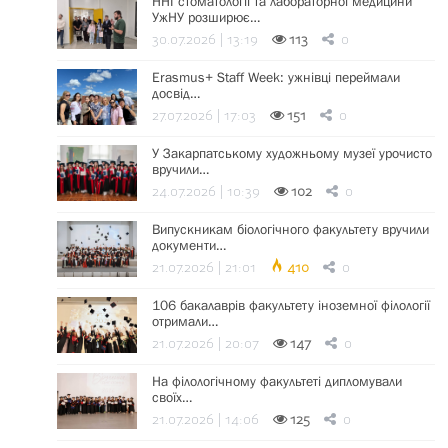
ННІ стоматології та лабораторної медицини
УжНУ розширює…
30.07.2026 | 13:19
113
0
Erasmus+ Staff Week: ужнівці переймали
досвід…
27.07.2026 | 17:03
151
0
У Закарпатському художньому музеї урочисто
вручили…
24.07.2026 | 10:39
102
0
Випускникам біологічного факультету вручили
документи…
21.07.2026 | 21:01
410
0
106 бакалаврів факультету іноземної філології
отримали…
21.07.2026 | 20:07
147
0
На філологічному факультеті дипломували
своїх…
21.07.2026 | 14:06
125
0