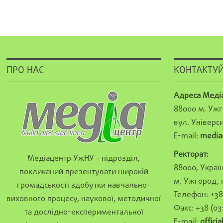
ПРО НАС
КОНТАКТУЙ
Адреса Меді
88000 м. Ужг
вул. Універси
E-mail:
media
Ректорат:
Медіацентр УжНУ – підрозділ,
88000, Україн
покликаний презентувати широкій
м. Ужгород, 
громадськості здобутки навчально-
Телефон: +38 
виховного процесу, наукової, методичної
Факс: +38 (03
та дослідно-експериментальної
E-mail:
offici