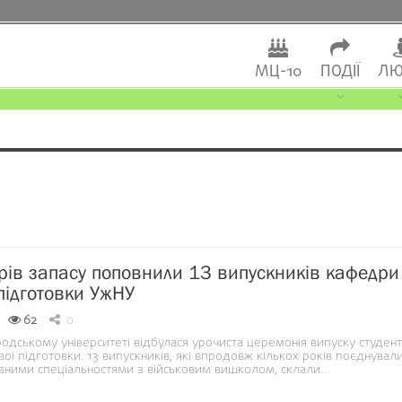
МЦ-10
ПОДІЇ
ЛЮ
рів запасу поповнили 13 випускників кафедри
 підготовки УжНУ
62
0
одському університеті відбулася урочиста церемонія випуску студент
ої підготовки. 13 випускників, які впродовж кількох років поєднувал
овними спеціальностями з військовим вишколом, склали…