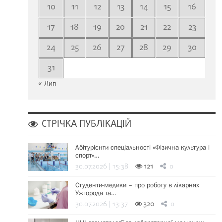
10
11
12
13
14
15
16
17
18
19
20
21
22
23
24
25
26
27
28
29
30
31
« Лип
СТРІЧКА ПУБЛІКАЦІЙ
Абітурієнти спеціальності «Фізична культура і
спорт»…
30.07.2026 | 15:38
121
0
Студенти-медики – про роботу в лікарнях
Ужгорода та…
30.07.2026 | 13:37
320
0