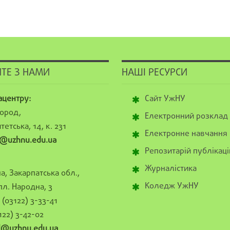
ТЕ З НАМИ
НАШІ РЕСУРСИ
ацентру:
Сайт УжНУ
ород,
Електронний розклад
тетська, 14, к. 231
Електронне навчання
@uzhnu.edu.ua
Репозитарій публікаці
Журналістика
а, Закарпатська обл.,
Коледж УжНУ
пл. Народна, 3
(03122) 3-33-41
122) 3-42-02
al@uzhnu.edu.ua