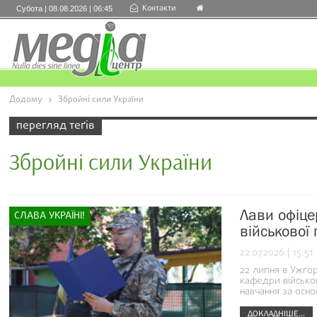
Контакти
Субота | 08.08.2026 | 06:45
Додому
Збройні сили України
перегляд теґів
Збройні сили України
Лави офіце
СЛАВА УКРАЇНІ!
військової
22.07.2026 | 15:51
22 липня в Ужгор
кафедри військов
навчання за осн
ДОКЛАДНІШЕ...