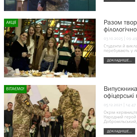
Разом твор
АКЦІЇ
філологічно
03.10.2025 | 09:4
Студенти й викла
перебувають у л
ДОКЛАДНІШЕ...
Випускника
ВІТАЄМО!
офіцерські
05.12.2021 | 14:47
Окрім керівництв
Народний герой У
Добромільський,
ДОКЛАДНІШЕ...