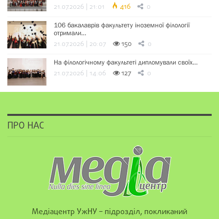
21.07.2026 | 21:01
416
0
106 бакалаврів факультету іноземної філології
отримали…
21.07.2026 | 20:07
150
0
На філологічному факультеті дипломували своїх…
21.07.2026 | 14:06
127
0
ПРО НАС
Медіацентр УжНУ – підрозділ, покликаний