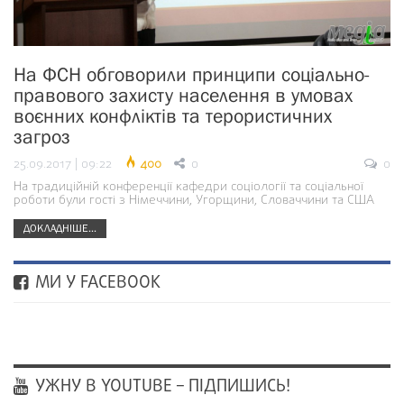
На ФСН обговорили принципи соціально-
правового захисту населення в умовах
воєнних конфліктів та терористичних
загроз
25.09.2017 | 09:22
400
0
0
На традиційній конференції кафедри соціології та соціальної
роботи були гості з Німеччини, Угорщини, Словаччини та США
ДОКЛАДНІШЕ...
МИ У FACEBOOK
УЖНУ В YOUTUBE – ПІДПИШИСЬ!