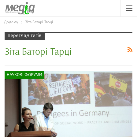
Додому
Зіта Баторі-Тарці
перегляд теґів
Зіта Баторі-Тарці
НАУКОВІ ФОРУМИ