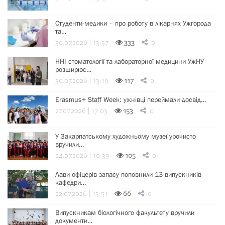
Студенти-медики – про роботу в лікарнях Ужгорода
та…
30.07.2026 | 13:37
333
0
ННІ стоматології та лабораторної медицини УжНУ
розширює…
30.07.2026 | 13:19
117
0
Erasmus+ Staff Week: ужнівці переймали досвід…
27.07.2026 | 17:03
153
0
У Закарпатському художньому музеї урочисто
вручили…
24.07.2026 | 10:39
105
0
Лави офіцерів запасу поповнили 13 випускників
кафедри…
22.07.2026 | 15:51
66
0
Випускникам біологічного факультету вручили
документи…