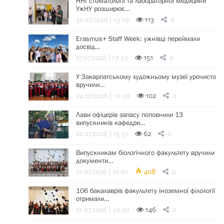
ННІ стоматології та лабораторної медицини
УжНУ розширює…
30.07.2026 | 13:19
113
0
Erasmus+ Staff Week: ужнівці переймали
досвід…
27.07.2026 | 17:03
151
0
У Закарпатському художньому музеї урочисто
вручили…
24.07.2026 | 10:39
102
0
Лави офіцерів запасу поповнили 13
випускників кафедри…
22.07.2026 | 15:51
62
0
Випускникам біологічного факультету вручили
документи…
21.07.2026 | 21:01
408
0
106 бакалаврів факультету іноземної філології
отримали…
21.07.2026 | 20:07
146
0