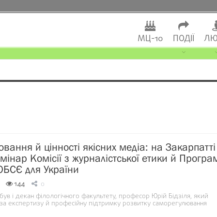
МЦ-10
ПОДІЇ
ЛЮ
вання й цінності якісних медіа: на Закарпатті
мінар Комісії з журналістської етики й Програ
ОБСЄ для України
144
0
був і декан філологічного факультету, професор Юрій Бідзіля, який
за експертизу й професійну підтримку розвитку саморегулювання