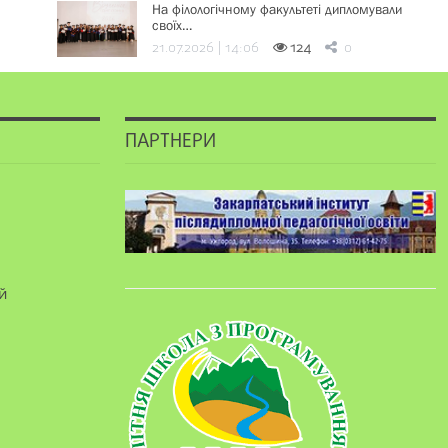
На філологічному факультеті дипломували
своїх…
21.07.2026 | 14:06
124
0
ПАРТНЕРИ
й