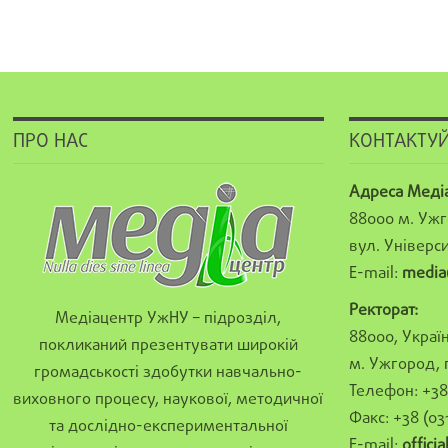
ПРО НАС
КОНТАКТУЙ
Адреса Меді
88000 м. Ужг
вул. Універси
E-mail:
media
Ректорат:
Медіацентр УжНУ – підрозділ,
88000, Україн
покликаний презентувати широкій
м. Ужгород, 
громадськості здобутки навчально-
Телефон: +38 
виховного процесу, наукової, методичної
Факс: +38 (03
та дослідно-експериментальної
E-mail:
offici