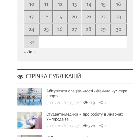
10
11
12
13
14
15
16
17
18
19
20
21
22
23
24
25
26
27
28
29
30
31
« Лип
СТРІЧКА ПУБЛІКАЦІЙ
Абітурієнти спеціальності «Фізична культура і
спорт»…
30.07.2026 | 15:38
119
0
Студенти-медики – про роботу в лікарнях
Ужгорода та…
30.07.2026 | 13:37
320
0