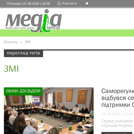
Контакти
П’ятниця | 07.08.2026 | 18:56
Додому
ЗМІ
перегляд теґів
ЗМІ
Саморегулю
ОБМІН ДОСВІДОМ
відбувся се
підтримки 
14.05.2025 | 17:20
Серед учасників 
отримав подяку 