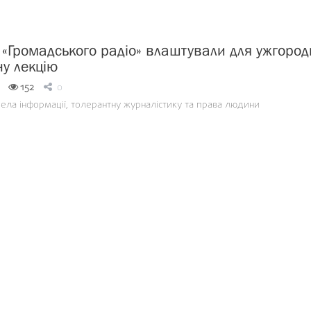
 «Громадського радіо» влаштували для ужгород
у лекцію
152
0
ела інформації, толерантну журналістику та права людини