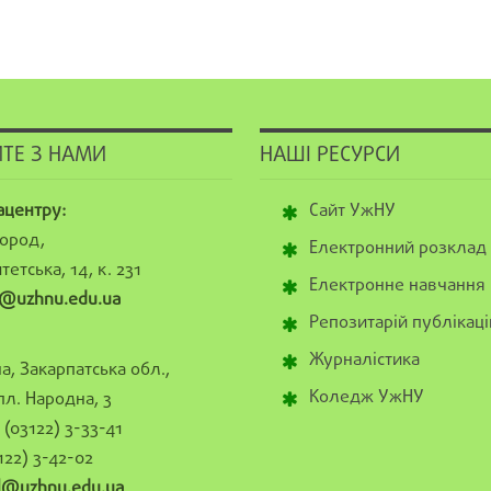
ТЕ З НАМИ
НАШІ РЕСУРСИ
ацентру:
Сайт УжНУ
ород,
Електронний розклад
тетська, 14, к. 231
Електронне навчання
@uzhnu.edu.ua
Репозитарій публікаці
Журналістика
а, Закарпатська обл.,
Коледж УжНУ
пл. Народна, 3
(03122) 3-33-41
122) 3-42-02
al@uzhnu.edu.ua