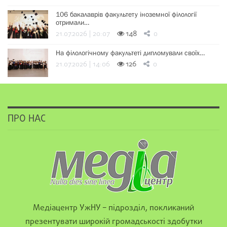
106 бакалаврів факультету іноземної філології
отримали…
21.07.2026 | 20:07
148
0
На філологічному факультеті дипломували своїх…
21.07.2026 | 14:06
126
0
ПРО НАС
Медіацентр УжНУ – підрозділ, покликаний
презентувати широкій громадськості здобутки