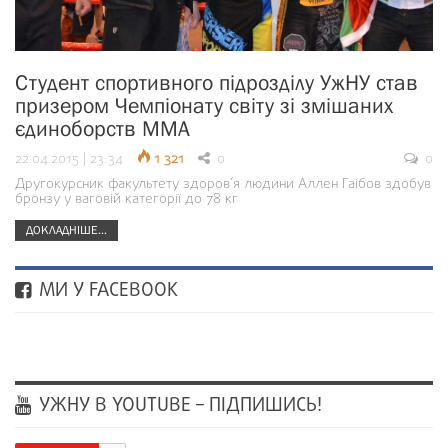
Студент спортивного підрозділу УжНУ став
призером Чемпіонату світу зі змішаних
єдиноборств ММА
22.04.2015 | 23:34
1 321
0
0
Другокурсник факультету здоров’я людини Аллен Гаібов здобув
бронзу у ваговій категорії до 78 кг
ДОКЛАДНІШЕ...
МИ У FACEBOOK
УЖНУ В YOUTUBE – ПІДПИШИСЬ!