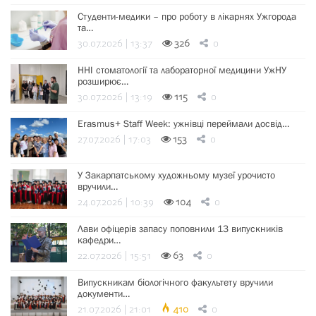
Студенти-медики – про роботу в лікарнях Ужгорода
та…
30.07.2026 | 13:37
326
0
ННІ стоматології та лабораторної медицини УжНУ
розширює…
30.07.2026 | 13:19
115
0
Erasmus+ Staff Week: ужнівці переймали досвід…
27.07.2026 | 17:03
153
0
У Закарпатському художньому музеї урочисто
вручили…
24.07.2026 | 10:39
104
0
Лави офіцерів запасу поповнили 13 випускників
кафедри…
22.07.2026 | 15:51
63
0
Випускникам біологічного факультету вручили
документи…
21.07.2026 | 21:01
410
0