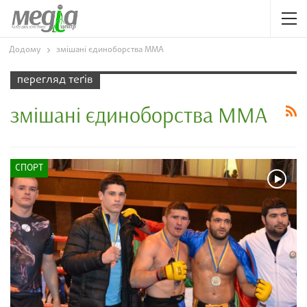
Додому
змішані єдиноборства ММА
перегляд теґів
змішані єдиноборства ММА
СПОРТ