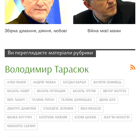
Збірка думання, діяння, любові
Війна моєї мами
Ви переглядаєте матеріали рубрики
Володимир Тарасюк
АЛЕН ПАНОВ
АНДРІЙ ЛЮБКА
БОГДАН БАРБІЛ
ВАЛЕРІЯ ЗЕНИНЕЦЬ
ВАСИЛЬ ЛАВЕР
ВАСИЛЬ ПУТРАШИК
ВАСИЛЬ ТРЕТЯК
ВІКТОР МОТРУК
ВІРА ЛАБИЧ
ГАЛИНА РИГАН
ГАЛИНА ШУМИЦЬКА
ДІАНА ШУХ
ДМИТРО ДАНИЛЮК
ЕЛІЗАВЕТА ЗЕЛЕНЮК
ІВАН МІСЬКОВ
ІВАНКА КОГУТИЧ
КАТЕРИНА ХИЖНЯК
КСЕНІЯ ШОКІНА
МАР’ЯН МАКОГІН
МИХАЙЛО САВЧИН