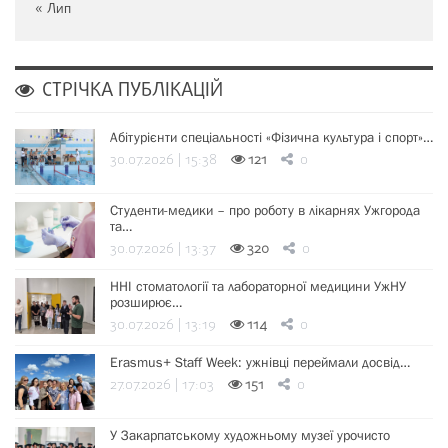
« Лип
СТРІЧКА ПУБЛІКАЦІЙ
Абітурієнти спеціальності «Фізична культура і спорт»…
30.07.2026 | 15:38
121
0
Студенти-медики – про роботу в лікарнях Ужгорода
та…
30.07.2026 | 13:37
320
0
ННІ стоматології та лабораторної медицини УжНУ
розширює…
30.07.2026 | 13:19
114
0
Erasmus+ Staff Week: ужнівці переймали досвід…
27.07.2026 | 17:03
151
0
У Закарпатському художньому музеї урочисто