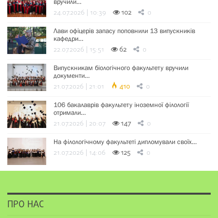
вручили…
24.07.2026 | 10:39
102
0
Лави офіцерів запасу поповнили 13 випускників
кафедри…
22.07.2026 | 15:51
62
0
Випускникам біологічного факультету вручили
документи…
21.07.2026 | 21:01
410
0
106 бакалаврів факультету іноземної філології
отримали…
21.07.2026 | 20:07
147
0
На філологічному факультеті дипломували своїх…
21.07.2026 | 14:06
125
0
ПРО НАС