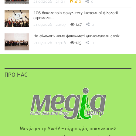
21.07.2026 | 21:01
410
0
106 бакалаврів факультету іноземної філології
отримали…
21.07.2026 | 20:07
147
0
На філологічному факультеті дипломували своїх…
21.07.2026 | 14:06
125
0
ПРО НАС
Медіацентр УжНУ – підрозділ, покликаний