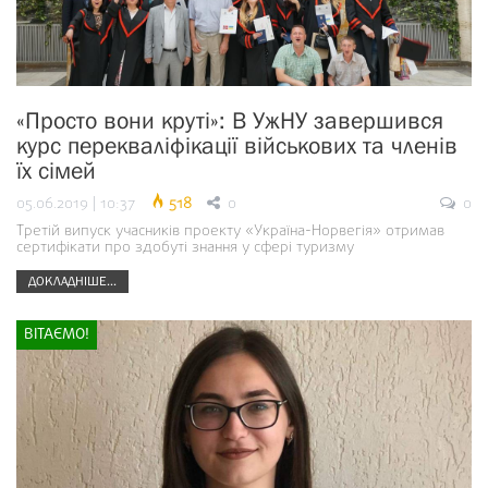
«Просто вони круті»: В УжНУ завершився
курс перекваліфікації військових та членів
їх сімей
05.06.2019 | 10:37
518
0
0
Третій випуск учасників проекту «Україна-Норвегія» отримав
сертифікати про здобуті знання у сфері туризму
ДОКЛАДНІШЕ...
ВІТАЄМО!