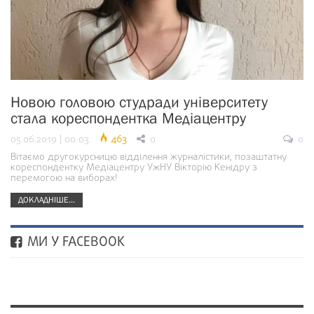
Новою головою студради університету
стала кореспондентка Медіацентру
05.06.2019 | 00:03
463
0
0
Вітаємо другокурсницю відділення журналістики, позаштатну
кореспондентку Медіацентру УжНУ Вікторію Кенідру з
перемогою на виборах!
ДОКЛАДНІШЕ...
МИ У FACEBOOK