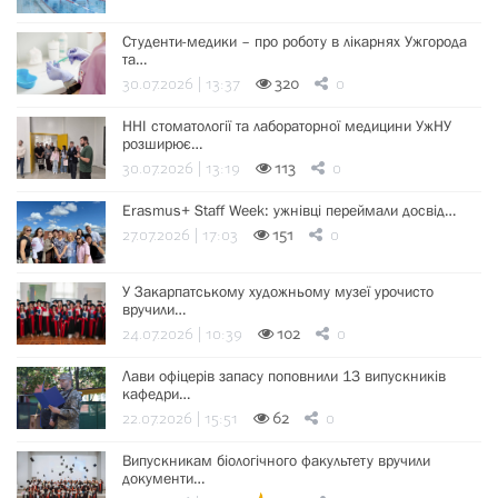
Студенти-медики – про роботу в лікарнях Ужгорода
та…
30.07.2026 | 13:37
320
0
ННІ стоматології та лабораторної медицини УжНУ
розширює…
30.07.2026 | 13:19
113
0
Erasmus+ Staff Week: ужнівці переймали досвід…
27.07.2026 | 17:03
151
0
У Закарпатському художньому музеї урочисто
вручили…
24.07.2026 | 10:39
102
0
Лави офіцерів запасу поповнили 13 випускників
кафедри…
22.07.2026 | 15:51
62
0
Випускникам біологічного факультету вручили
документи…