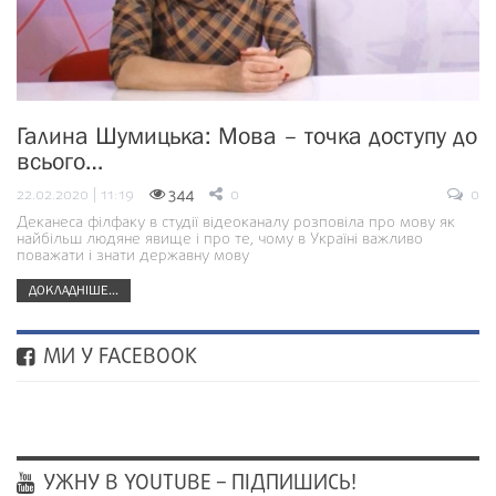
Галина Шумицька: Мова – точка доступу до
всього…
22.02.2020 | 11:19
344
0
0
Деканеса філфаку в студії відеоканалу розповіла про мову як
найбільш людяне явище і про те, чому в Україні важливо
поважати і знати державну мову
ДОКЛАДНІШЕ...
МИ У FACEBOOK
УЖНУ В YOUTUBE – ПІДПИШИСЬ!