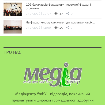
106 бакалаврів факультету іноземної філології
отримали…
21.07.2026 | 20:07
147
0
На філологічному факультеті дипломували своїх…
21.07.2026 | 14:06
125
0
ПРО НАС
Медіацентр УжНУ – підрозділ, покликаний
презентувати широкій громадськості здобутки