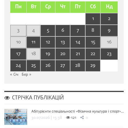
Пн
Вт
Ср
Чт
Пт
Сб
Нд
1
2
3
4
5
6
7
8
9
10
11
12
13
14
15
16
17
18
19
20
21
22
23
24
25
26
27
28
29
« Січ
Бер »
СТРІЧКА ПУБЛІКАЦІЙ
Абітурієнти спеціальності «Фізична культура і спорт»…
30.07.2026 | 15:38
121
0