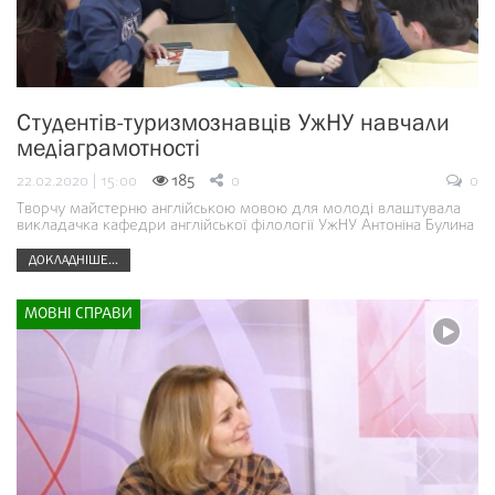
Студентів-туризмознавців УжНУ навчали
медіаграмотності
22.02.2020 | 15:00
185
0
0
Творчу майстерню англійською мовою для молоді влаштувала
викладачка кафедри англійської філології УжНУ Антоніна Булина
ДОКЛАДНІШЕ...
МОВНІ СПРАВИ