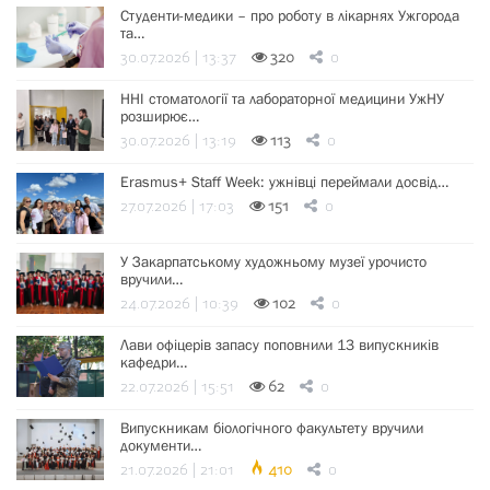
Студенти-медики – про роботу в лікарнях Ужгорода
та…
30.07.2026 | 13:37
320
0
ННІ стоматології та лабораторної медицини УжНУ
розширює…
30.07.2026 | 13:19
113
0
Erasmus+ Staff Week: ужнівці переймали досвід…
27.07.2026 | 17:03
151
0
У Закарпатському художньому музеї урочисто
вручили…
24.07.2026 | 10:39
102
0
Лави офіцерів запасу поповнили 13 випускників
кафедри…
22.07.2026 | 15:51
62
0
Випускникам біологічного факультету вручили
документи…
21.07.2026 | 21:01
410
0