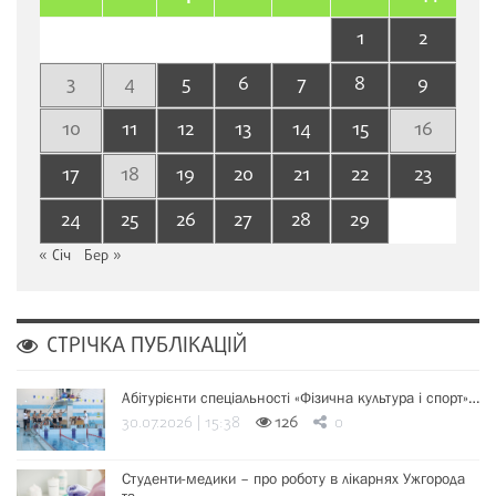
1
2
3
4
5
6
7
8
9
10
11
12
13
14
15
16
17
18
19
20
21
22
23
24
25
26
27
28
29
« Січ
Бер »
СТРІЧКА ПУБЛІКАЦІЙ
Абітурієнти спеціальності «Фізична культура і спорт»…
30.07.2026 | 15:38
126
0
Студенти-медики – про роботу в лікарнях Ужгорода
та…