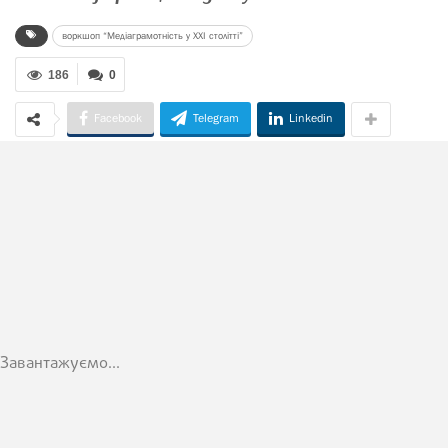
воркшоп “Медіаграмотність у XXI столітті”
186
0
Facebook
Telegram
Linkedin
Завантажуємо...