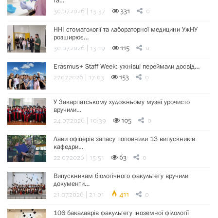
30.07.2026 | 13:37
331
0
ННІ стоматології та лабораторної медицини УжНУ
розширює…
30.07.2026 | 13:19
115
0
Erasmus+ Staff Week: ужнівці переймали досвід…
27.07.2026 | 17:03
153
0
У Закарпатському художньому музеї урочисто
вручили…
24.07.2026 | 10:39
105
0
Лави офіцерів запасу поповнили 13 випускників
кафедри…
22.07.2026 | 15:51
63
0
Випускникам біологічного факультету вручили
документи…
21.07.2026 | 21:01
411
0
106 бакалаврів факультету іноземної філології