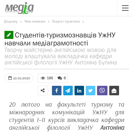
Додому
Чим живемо
Теорія і практика
Студентів-туризмознавців УжНУ
навчали медіаграмотності
Творчу майстерню англійською мовою для
молоді влаштувала викладачка кафедри
англійської філології УжНУ Антоніна Булина
22.02.2020
186
0
20 лютого на факультеті туризму та
міжнародних комунікацій УжНУ для
студентів І–ІІ курсів викладачка кафедри
англійської філології УжНУ
Антоніна