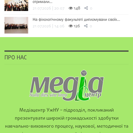
отримали…
21.07.2026 | 20:07
148
0
На філологічному факультеті дипломували своїх…
21.07.2026 | 14:06
126
0
ПРО НАС
Медіацентр УжНУ – підрозділ, покликаний
презентувати широкій громадськості здобутки
навчально-виховного процесу, наукової, методичної та