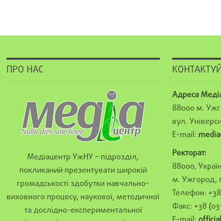
ПРО НАС
КОНТАКТУЙ
Адреса Меді
88000 м. Ужг
вул. Універси
E-mail:
media
Ректорат:
Медіацентр УжНУ – підрозділ,
88000, Україн
покликаний презентувати широкій
м. Ужгород, 
громадськості здобутки навчально-
Телефон: +38 
виховного процесу, наукової, методичної
Факс: +38 (03
та дослідно-експериментальної
E-mail:
offici