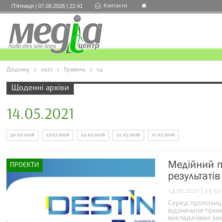
Контакти
П’ятниця | 07.08.2026 | 22:41
Додому
2021
Травень
14
Щоденні архіви
14.05.2021
30.07.2026
27.07.2026
24.07.2026
22.07.2026
21.07.2026
Медійний п
ПРОЄКТИ
результаті
14.05.2021 | 23:59
Серед пропозиц
відзначили примн
викладачами зах