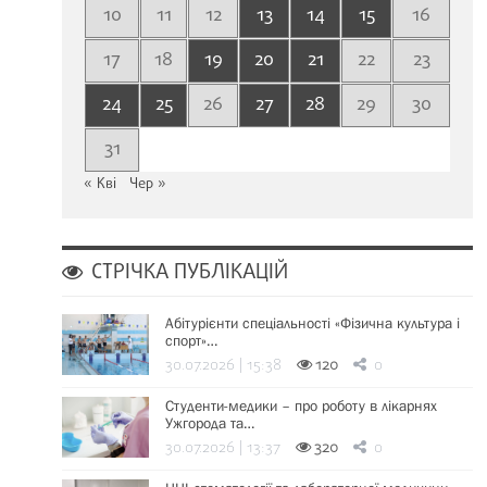
10
11
12
13
14
15
16
17
18
19
20
21
22
23
24
25
26
27
28
29
30
31
« Кві
Чер »
СТРІЧКА ПУБЛІКАЦІЙ
Абітурієнти спеціальності «Фізична культура і
спорт»…
30.07.2026 | 15:38
120
0
Студенти-медики – про роботу в лікарнях
Ужгорода та…
30.07.2026 | 13:37
320
0