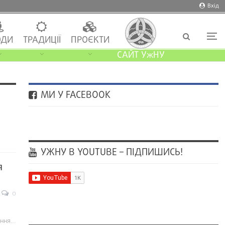
Вхід
ДИ
ТРАДИЦІЇ
ПРОЄКТИ
САЙТ УжНУ
МИ У FACEBOOK
УЖНУ В YOUTUBE – ПІДПИШИСЬ!
я
0
ення…