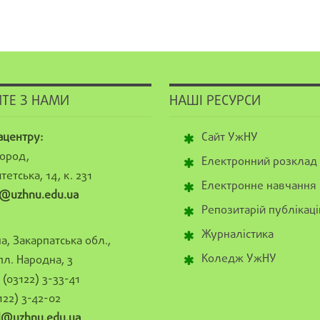
ТЕ З НАМИ
НАШІ РЕСУРСИ
ацентру:
Сайт УжНУ
ород,
Електронний розклад
тетська, 14, к. 231
Електронне навчання
@uzhnu.edu.ua
Репозитарій публікаці
Журналістика
а, Закарпатська обл.,
Коледж УжНУ
пл. Народна, 3
(03122) 3-33-41
122) 3-42-02
al@uzhnu.edu.ua