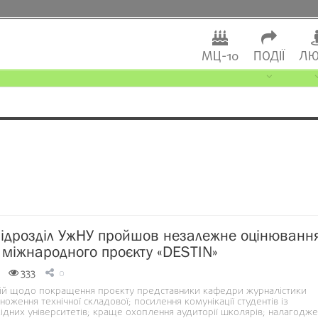
МЦ-10
ПОДІЇ
ЛЮ
ідрозділ УжНУ пройшов незалежне оцінюванн
в міжнародного проєкту «DESTIN»
333
0
ій щодо покращення проєкту представники кафедри журналістики
оження технічної складової; посилення комунікації студентів із
ідних університетів; краще охоплення аудиторії школярів; налагодж