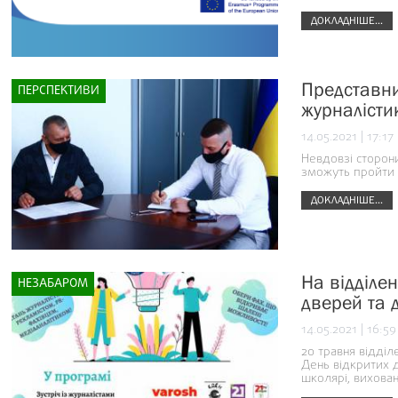
ДОКЛАДНІШЕ...
Представни
ПЕРСПЕКТИВИ
журналісти
14.05.2021 | 17:17
Невдовзі сторони
зможуть пройти 
ДОКЛАДНІШЕ...
На відділен
НЕЗАБАРОМ
дверей та д
14.05.2021 | 16:59
20 травня відді
День відкритих 
школярі, вихован