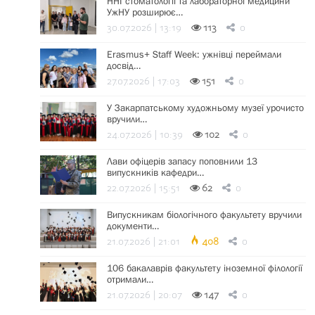
ННІ стоматології та лабораторної медицини
УжНУ розширює…
30.07.2026 | 13:19
113
0
Erasmus+ Staff Week: ужнівці переймали
досвід…
27.07.2026 | 17:03
151
0
У Закарпатському художньому музеї урочисто
вручили…
24.07.2026 | 10:39
102
0
Лави офіцерів запасу поповнили 13
випускників кафедри…
22.07.2026 | 15:51
62
0
Випускникам біологічного факультету вручили
документи…
21.07.2026 | 21:01
408
0
106 бакалаврів факультету іноземної філології
отримали…
21.07.2026 | 20:07
147
0