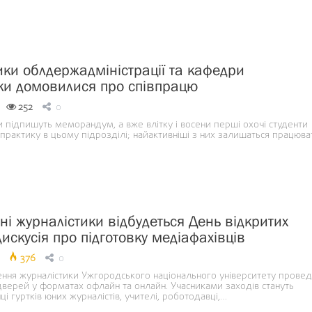
ки облдержадміністрації та кафедри
ки домовилися про співпрацю
252
0
 підпишуть меморандум, а вже влітку і восени перші охочі студенти
практику в цьому підрозділі; найактивніші з них залишаться працюва
ні журналістики відбудеться День відкритих
искусія про підготовку медіафахівців
376
0
лення журналістики Ужгородського національного університету прове
дверей у форматах офлайн та онлайн. Учасниками заходів стануть
ці гуртків юних журналістів, учителі, роботодавці,…