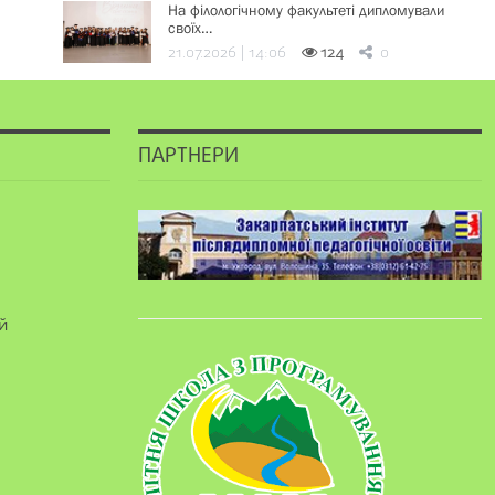
На філологічному факультеті дипломували
своїх…
21.07.2026 | 14:06
124
0
ПАРТНЕРИ
й