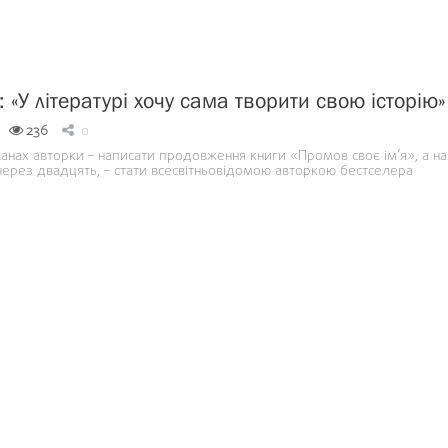
 «У літературі хочу сама творити свою історію»
236
0
анах авторки – написати продовження книги «Промов своє ім’я», а на
через двадцять, – стати всесвітньовідомою авторкою бестселера