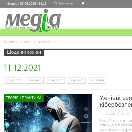
Контакти
Четвер | 06.08.2026 | 19:13
Додому
2021
Грудень
11
Щоденні архіви
11.12.2021
30.07.2026
27.07.2026
24.07.2026
22.07.2026
21.07.2026
Ужнівці взя
ТЕОРІЯ І ПРАКТИКА
кібербезпе
11.12.2021 | 10:13
Онлайн-захід ор
спільно з проєк
підтримки Держав