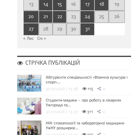
13
14
15
16
17
18
19
20
21
22
23
24
25
26
27
28
29
30
31
« Лис
Січ »
СТРІЧКА ПУБЛІКАЦІЙ
Абітурієнти спеціальності «Фізична культура і
спорт»…
30.07.2026 | 15:38
115
0
Студенти-медики – про роботу в лікарнях
Ужгорода та…
30.07.2026 | 13:37
311
0
ННІ стоматології та лабораторної медицини
УжНУ розширює…
30.07.2026 | 13:19
110
0