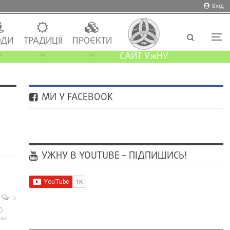
Вхід
ДИ
ТРАДИЦІЇ
ПРОЄКТИ
САЙТ УжНУ
МИ У FACEBOOK
УЖНУ В YOUTUBE – ПІДПИШИСЬ!
0
О
за