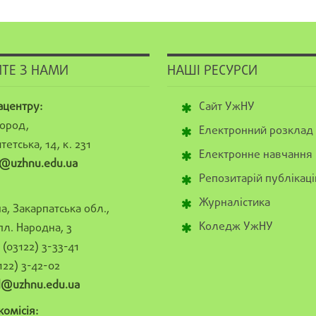
ТЕ З НАМИ
НАШІ РЕСУРСИ
ацентру:
Сайт УжНУ
ород,
Електронний розклад
тетська, 14, к. 231
Електронне навчання
@uzhnu.edu.ua
Репозитарій публікаці
Журналістика
а, Закарпатська обл.,
Коледж УжНУ
пл. Народна, 3
(03122) 3-33-41
122) 3-42-02
al@uzhnu.edu.ua
омісія: