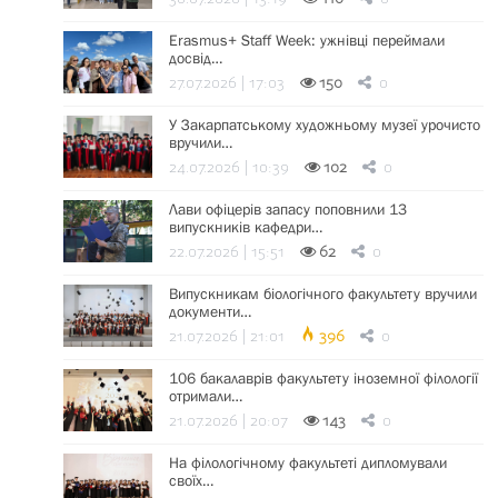
Erasmus+ Staff Week: ужнівці переймали
досвід…
27.07.2026 | 17:03
150
0
У Закарпатському художньому музеї урочисто
вручили…
24.07.2026 | 10:39
102
0
Лави офіцерів запасу поповнили 13
випускників кафедри…
22.07.2026 | 15:51
62
0
Випускникам біологічного факультету вручили
документи…
21.07.2026 | 21:01
396
0
106 бакалаврів факультету іноземної філології
отримали…
21.07.2026 | 20:07
143
0
На філологічному факультеті дипломували
своїх…