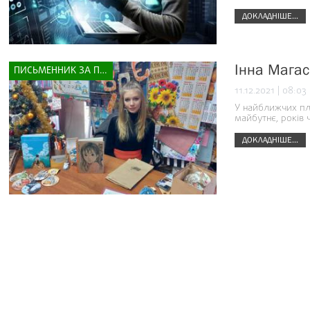
ДОКЛАДНІШЕ...
Інна Магас:
ПИСЬМЕННИК ЗА ПРИЛАВКОМ
11.12.2021 | 08:03
У найближчих пл
майбутнє, років 
ДОКЛАДНІШЕ...