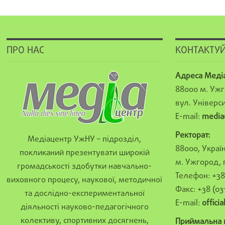
ПРО НАС
КОНТАКТУЙ
Адреса Меді
88000 м. Ужг
вул. Універси
E-mail:
media
Ректорат:
Медіацентр УжНУ – підрозділ,
88000, Україн
покликаний презентувати широкій
м. Ужгород, 
громадськості здобутки навчально-
Телефон: +38 
виховного процесу, наукової, методичної
Факс: +38 (03
та дослідно-експериментальної
E-mail:
offici
діяльності науково-педагогічного
колективу, спортивних досягнень,
Приймальна к