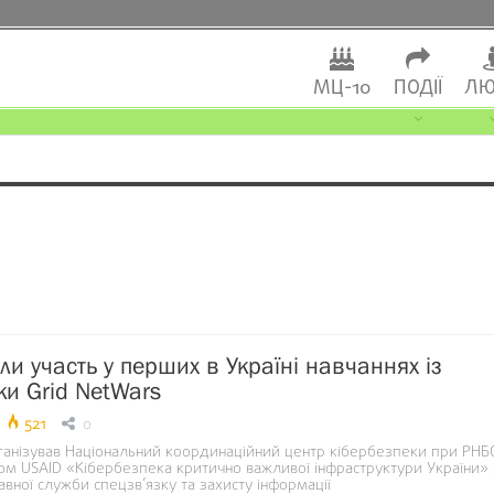
МЦ-10
ПОДІЇ
ЛЮ
ли участь у перших в Україні навчаннях із
ки Grid NetWars
521
0
ганізував Національний координаційний центр кібербезпеки при РНБ
том USAID «Кібербезпека критично важливої інфраструктури України» 
ної служби спецзв’язку та захисту інформації