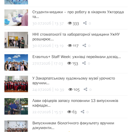
Студенти-медики – про роботу в лікарнях Ужгорода
та…
30.07.2026 | 13:37
333
0
ННІ стоматології та лабораторної медицини УжНУ
розширює…
30.07.2026 | 13:19
117
0
Erasmus+ Staff Week: ужнівці переймали досвід…
27.07.2026 | 17:03
153
0
У Закарпатському художньому музеї урочисто
вручили…
24.07.2026 | 10:39
105
0
Лави офіцерів запасу поповнили 13 випускників
кафедри…
22.07.2026 | 15:51
63
0
Випускникам біологічного факультету вручили
документи…