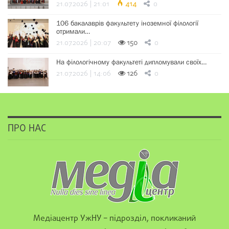
21.07.2026 | 21:01
414
0
106 бакалаврів факультету іноземної філології
отримали…
21.07.2026 | 20:07
150
0
На філологічному факультеті дипломували своїх…
21.07.2026 | 14:06
126
0
ПРО НАС
Медіацентр УжНУ – підрозділ, покликаний